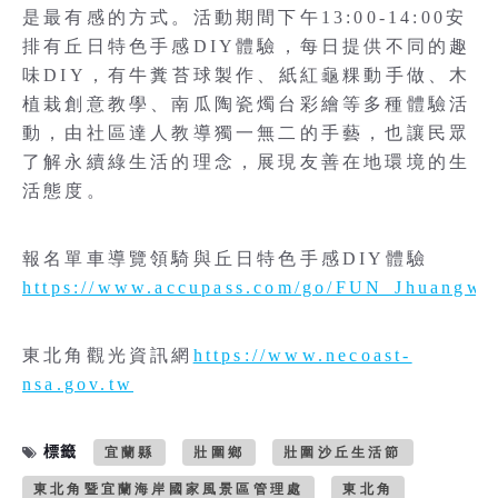
是最有感的方式。活動期間下午13:00-14:00安
排有丘日特色手感DIY體驗，每日提供不同的趣
味DIY，有牛糞苔球製作、紙紅龜粿動手做、木
植栽創意教學、南瓜陶瓷燭台彩繪等多種體驗活
動，由社區達人教導獨一無二的手藝，也讓民眾
了解永續綠生活的理念，展現友善在地環境的生
活態度。
報名單車導覽領騎與丘日特色手感DIY體驗
https://www.accupass.com/go/FUN_Jhuangwe
東北角觀光資訊網
https://www.necoast-
nsa.gov.tw
標籤
宜蘭縣
壯圍鄉
壯圍沙丘生活節
東北角暨宜蘭海岸國家風景區管理處
東北角