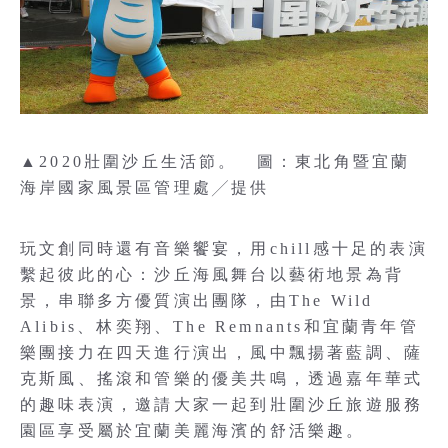
▲2020壯圍沙丘生活節。 圖：東北角暨宜蘭
海岸國家風景區管理處╱提供
玩文創同時還有音樂饗宴，用chill感十足的表演
繫起彼此的心：沙丘海風舞台以藝術地景為背
景，串聯多方優質演出團隊，由The Wild
Alibis、林奕翔、The Remnants和宜蘭青年管
樂團接力在四天進行演出，風中飄揚著藍調、薩
克斯風、搖滾和管樂的優美共鳴，透過嘉年華式
的趣味表演，邀請大家一起到壯圍沙丘旅遊服務
園區享受屬於宜蘭美麗海濱的舒活樂趣。