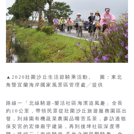
▲2020壯圍沙丘生活節騎乘活動。 圖：東北
角暨宜蘭海岸國家風景區管理處╱提供
路線一「北線騎遊-樂活社區海濱追風趣」全長
約10公里，帶領民眾從壯圍沙丘旅遊服務園區出
發，到綠園有機蔬菜農園品嚐苦瓜茶，參訪過嶺
保安宮的宏偉廟宇建築，再到後埤社區深度導