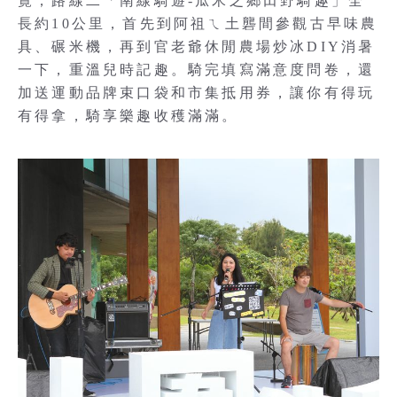
覽；路線二「南線騎遊-瓜米之鄉田野騎趣」全
長約10公里，首先到阿祖ㄟ土礱間參觀古早味農
具、碾米機，再到官老爺休閒農場炒冰DIY消暑
一下，重溫兒時記趣。騎完填寫滿意度問卷，還
加送運動品牌束口袋和市集抵用券，讓你有得玩
有得拿，騎享樂趣收穫滿滿。