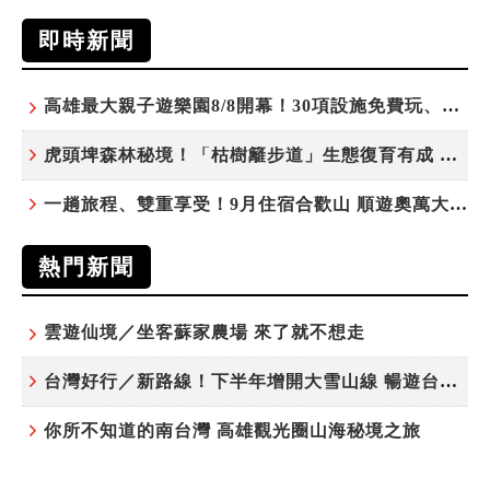
即時新聞
高雄最大親子遊樂園8/8開幕！30項設施免費玩、YOYO家族嗨翻暑假
虎頭埤森林秘境！「枯樹籬步道」生態復育有成 走進大自然生命教室
一趟旅程、雙重享受！9月住宿合歡山 順遊奧萬大10元優惠入園
熱門新聞
雲遊仙境／坐客蘇家農場 來了就不想走
台灣好行／新路線！下半年增開大雪山線 暢遊台中更便利
你所不知道的南台灣 高雄觀光圈山海秘境之旅