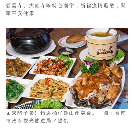
碧雲寺、大仙寺等特色廟宇，祈福疫情退散，闔
家平安健康！
▲來關子嶺別錯過桶仔雞山產美食。 圖：台南
市政府觀光旅遊局／提供