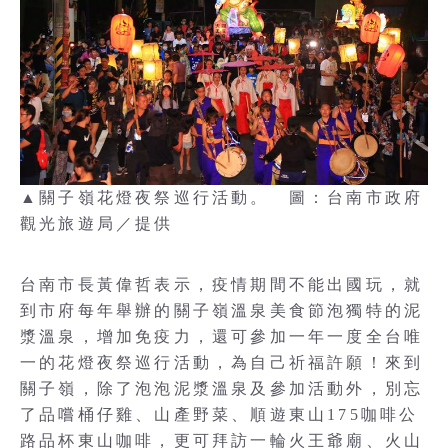
▲關子嶺花燈夜祭巡行活動。 圖：台南市政府
觀光旅遊局／提供
台南市長黃偉哲表示，疫情期間不能出國玩，就
到市府每年舉辦的關子嶺溫泉美食節泡獨特的泥
漿溫泉，增加免疫力，還可參加一年一度全台唯
一的花燈夜祭巡行活動，為自己祈福許願！來到
關子嶺，除了泡泡泥漿溫泉及參加活動外，別忘
了品嚐桶仔雞、山產野菜、順遊東山175咖啡公
路品杯東山咖啡，更可拜訪一輪火王爺廟、火山