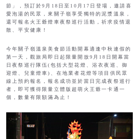
節」，預訂於9月18日至10月17日登場，邀請喜
愛泡湯的民眾，來關子嶺享受獨特的泥漿溫泉，
還可報名火王爺燈車夜祭巡行活動，祈求疫情退
散、平安健康！
今年關子嶺溫泉美食節活動開幕適逢中秋連假的
第一天，觀旅局即日起限量開放9月18日開幕當
日夜祭巡行隊伍(包括大型花燈、浴衣夜巡、御
迎燈、兒童燈車)、在地業者花燈等項目供民眾
線上預約報名，報名成功並於當日完成夜祭巡行
者，即可獲得限量立體版超萌火王爺一卡通一
個，數量有限額滿為止！