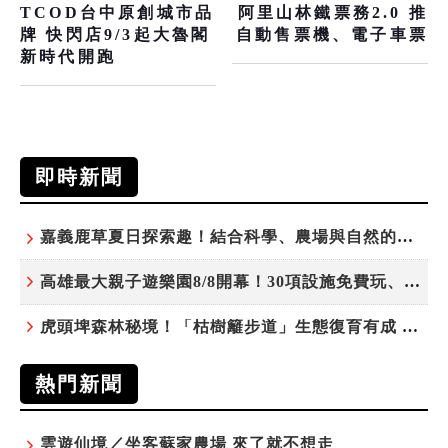
TCOD台中原創城市品
阿里山林鐵票務2.0 推
牌 快閃店9/3起大魯閣
自動售票機、電子車票
新時代開跑
即時新聞
嘉義鹿草夏日探索趣！結合科學、農場與自然的親子小旅行
高雄最大親子遊樂園8/8開幕！30項設施免費玩、YOYO家族嗨翻暑假
虎頭埤森林秘境！「枯樹籬步道」生態復育有成 走進大自然生命教室
熱門新聞
雲遊仙境／坐客蘇家農場 來了就不想走