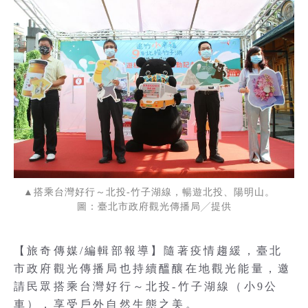
▲搭乘台灣好行～北投-竹子湖線，暢遊北投、陽明山。
圖：臺北市政府觀光傳播局╱提供
【旅奇傳媒/編輯部報導】隨著疫情趨緩，臺北
市政府觀光傳播局也持續醞釀在地觀光能量，邀
請民眾搭乘台灣好行～北投-竹子湖線（小9公
車），享受戶外自然生態之美。