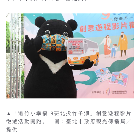
▲「追竹小幸福 9要北投竹子湖」創意遊程影片
徵選活動開跑。 圖：臺北市政府觀光傳播局╱
提供