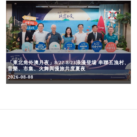
「東北角外澳月夜」8/22-8/23浪漫登場 串聯五漁村、
音樂、市集、火舞與慢旅共度夏夜
2026-08-08