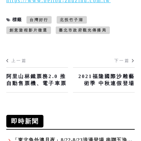
https://www.beitou-zhuzihu.com.tw
標籤
台灣好行
北投竹子湖
創意遊程影片徵選
臺北市政府觀光傳播局
上一篇
下一篇
阿里山林鐵票務2.0 推
2021福隆國際沙雕藝
自動售票機、電子車票
術季 中秋連假登場
即時新聞
「東北角外澳月夜」8/22-8/23浪漫登場 串聯五漁村、音樂、市集、火舞與慢旅共度夏夜