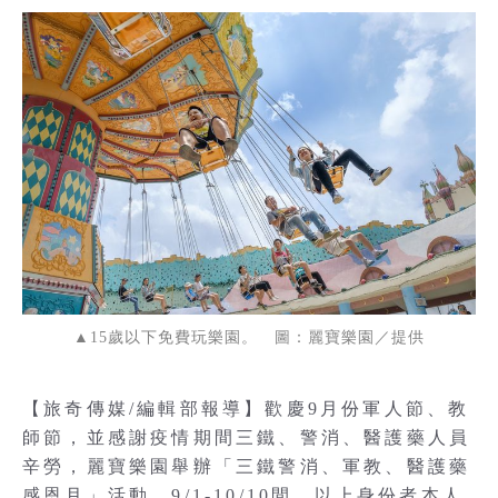
▲15歲以下免費玩樂園。 圖：麗寶樂園／提供
【旅奇傳媒/編輯部報導】歡慶9月份軍人節、教
師節，並感謝疫情期間三鐵、警消、醫護藥人員
辛勞，麗寶樂園舉辦「三鐵警消、軍教、醫護藥
感恩月」活動，9/1-10/10間，以上身份者本人