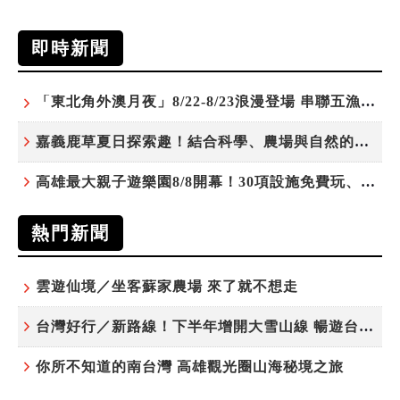
即時新聞
「東北角外澳月夜」8/22-8/23浪漫登場 串聯五漁村、音樂、市集、火舞與慢旅共度夏夜
嘉義鹿草夏日探索趣！結合科學、農場與自然的親子小旅行
高雄最大親子遊樂園8/8開幕！30項設施免費玩、YOYO家族嗨翻暑假
熱門新聞
雲遊仙境／坐客蘇家農場 來了就不想走
台灣好行／新路線！下半年增開大雪山線 暢遊台中更便利
你所不知道的南台灣 高雄觀光圈山海秘境之旅