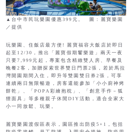
▲台中市民玩樂園優惠399元。 圖：麗寶樂園
／提供
玩樂園、住飯店最方便! 麗寶福容大飯店於即日
起至12/30，推出「麗寶假期饗樂遊」兩天一夜
只要7,999元起，專案包含精緻雙人房、早餐及
晚餐2客，加贈探索世界雙日門票2張，若於馬拉
灣開園期間入住，即升等雙園雙日券2張，可享
連續兩日無限暢遊，房客還能參加「小小廚神烤
餅乾」、「POPA彩繪抱枕」、「創意手作－狐
狸面具」等多種親子休閒DIY活動，適合全家大
小一同放鬆、玩樂。
麗寶樂園渡假區表示，園區推出防疫5+1，包括
防疫零接觸、員工防護、入園安全措施、防疫用