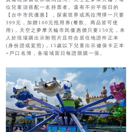
位兒童須搭配一名持票者。還有不分平假日的
【台中市民優惠】，探索世界或馬拉灣擇一只要
399元，加贈100元抵用券(餐飲、商品皆可使
用)，天空之夢摩天輪市民優惠價只要150元，本
人於現場購出示附照片且符合居住地證件正本
(身份證或駕照)，15歲以下兒童出示健保卡正本
+戶口名簿，各場域當日每證限購一張。