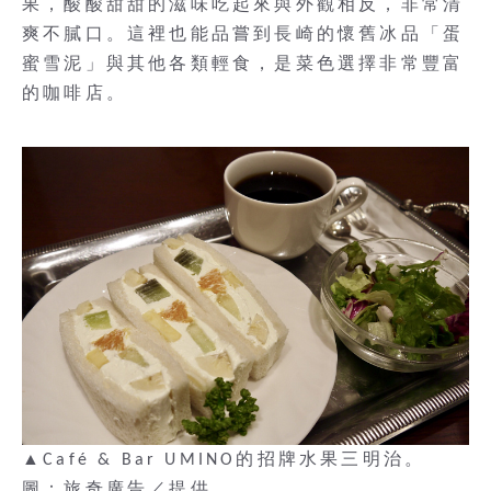
果，酸酸甜甜的滋味吃起來與外觀相反，非常清
爽不膩口。這裡也能品嘗到長崎的懷舊冰品「蛋
蜜雪泥」與其他各類輕食，是菜色選擇非常豐富
的咖啡店。
▲Café & Bar UMINO的招牌水果三明治。
圖：旅奇廣告／提供