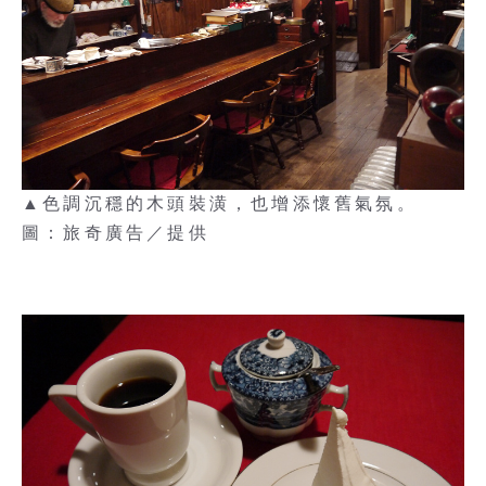
▲色調沉穩的木頭裝潢，也增添懷舊氣氛。
圖：旅奇廣告／提供