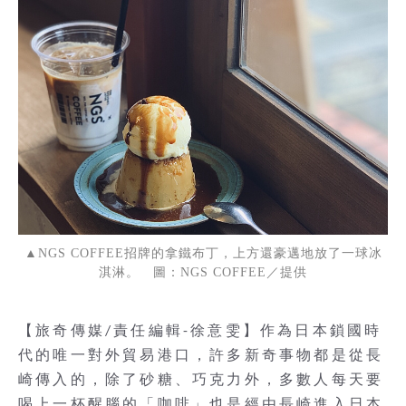
▲NGS COFFEE招牌的拿鐵布丁，上方還豪邁地放了一球冰
淇淋。 圖：NGS COFFEE／提供
【旅奇傳媒/責任編輯-徐意雯】作為日本鎖國時
代的唯一對外貿易港口，許多新奇事物都是從長
崎傳入的，除了砂糖、巧克力外，多數人每天要
喝上一杯醒腦的「咖啡」也是經由長崎進入日本