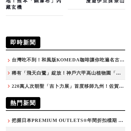
地！熊本「鍋瀑布」內
漫遊伊豆抹茶山
藏玄機
即時新聞
台灣吃不到！和風版KOMEDA咖啡讓你吃遍名古屋在地美食
稀有「飛天白鷺」綻放！神戶六甲高山植物園「鷺草」珍貴現身
220萬人次朝聖「吉卜力展」首度移師九州！佐賀站早鳥平日套票8/10搶先開賣
熱門新聞
把握日本PREMIUM OUTLETS®年間折扣檔期 越買越划算