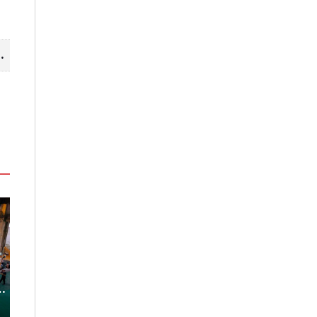
山線 暢遊台中更便利
「東北角外澳月夜」8/22-8/23浪漫
嘉義鹿草夏日探
暑
登場 串聯五漁村、音樂、市集、
農場與自然的親
火舞與慢旅共度夏夜
2026-08-08
2026-08-07