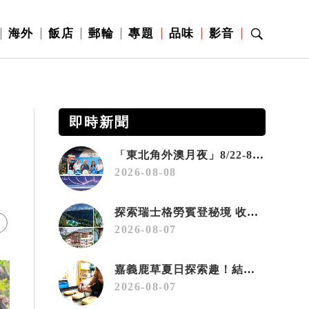
海外
飯店
郵輪
專題
品味
影音
即時新聞
「東北角外澳月夜」8/22-8/23浪漫登場 串聯五漁村、音樂、市集、火舞與慢旅共度夏夜
2026-08-08
探索瑞士格勞賓登秘境 收藏六種阿爾卑斯夏日療癒之旅
2026-08-07
嘉義鹿草夏日探索趣！結合科學、農場與自然的親子小旅行
2026-08-07