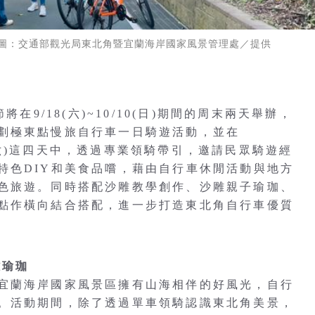
圖：交通部觀光局東北角暨宜蘭海岸國家風景管理處／提供
在9/18(六)~10/10(日)期間的周末兩天舉辦，
劃極東點慢旅自行車一日騎遊活動，並在
、10/9(六)這四天中，透過專業領騎帶引，邀請民眾騎遊經
特色DIY和美食品嚐，藉由自行車休閒活動與地方
色旅遊。同時搭配沙雕教學創作、沙雕親子瑜珈、
點作橫向結合搭配，進一步打造東北角自行車優質
雕瑜珈
宜蘭海岸國家風景區擁有山海相伴的好風光，自行
。活動期間，除了透過單車領騎認識東北角美景，