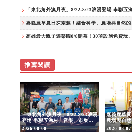
嘉義鹿草
推薦閱讀
！30
「東北角外澳月夜」8/22-8/23浪漫
嘉義鹿草夏
嗨翻暑
登場 串聯五漁村、音樂、市集、
農場與自然
火舞與慢旅共度夏夜
2026-08-08
2026-08-07