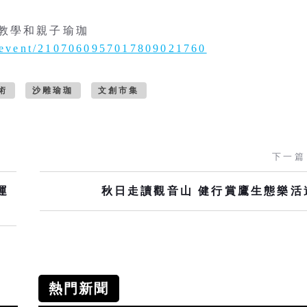
教學和親子瑜珈
/event/2107060957017809021760
術
沙雕瑜珈
文創市集
下一篇
運
秋日走讀觀音山 健行賞鷹生態樂活
熱門新聞