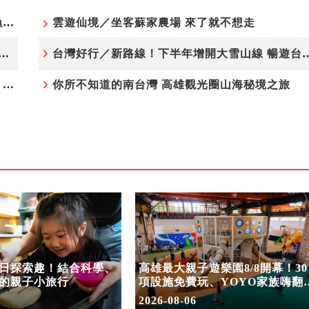
「東北角外澳月夜」8/22-8/23浪漫登場 串聯五漁村、音樂、市集、火舞與慢旅共度夏夜
雲遊仙境／坐客蘇家農場 來了就不想走
夏日探索趣！結合科學、農場與自然的親子小旅行
台灣好行／新路線！下半年增開大雪
高雄最大親子遊樂園8/8開幕！30項設施免費玩、YOYO家族嗨翻暑假
你所不知道的南台灣 高雄觀光圈山海秘境之旅
日探索趣！結合科學、
高雄最大親子遊樂園8/8開幕！30
的親子小旅行
項設施免費玩、YOYO家族嗨翻
假
2026-08-06