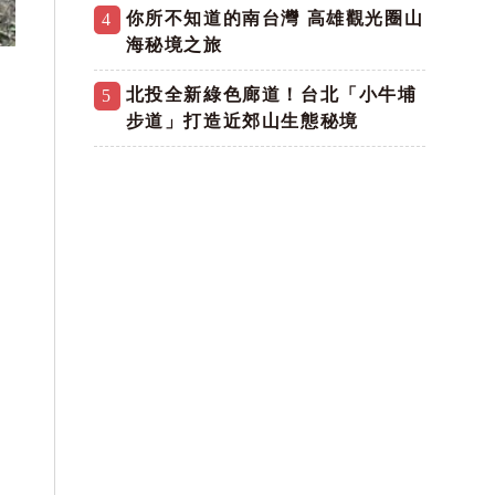
你所不知道的南台灣 高雄觀光圈山
4
海秘境之旅
北投全新綠色廊道！台北「小牛埔
5
步道」打造近郊山生態秘境