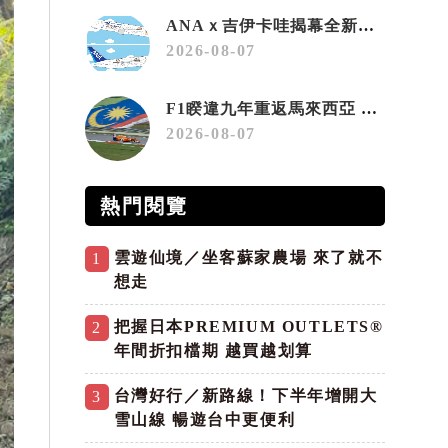
ANAｘ吉伊卡哇揭幕全新彩繪機「Chiikawa JET」
2026-08-07
F1睽違九年重返馬來西亞 三大國際賽事打造10月運動旅遊熱潮 賽車、自行車、路跑同週登場
2026-08-07
熱門閱覽
雲遊仙境／坐客蘇家農場 來了就不
1
想走
把握日本PREMIUM OUTLETS®
2
年間折扣檔期 越買越划算
台灣好行／新路線！下半年增開大
3
雪山線 暢遊台中更便利