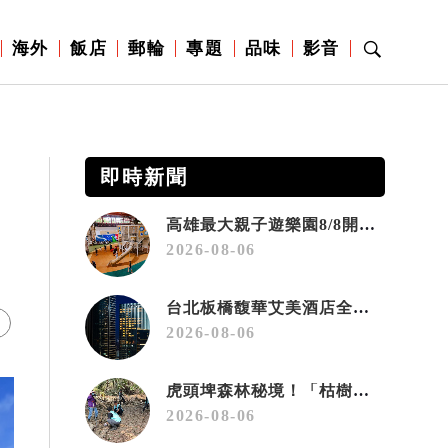
海外
飯店
郵輪
專題
品味
影音
即時新聞
高雄最大親子遊樂園8/8開幕！30項設施免費玩、YOYO家族嗨翻暑假
2026-08-06
台北板橋馥華艾美酒店全新開幕 感官藝術策展打造旅居新風格
2026-08-06
虎頭埤森林秘境！「枯樹籬步道」生態復育有成 走進大自然生命教室
2026-08-06