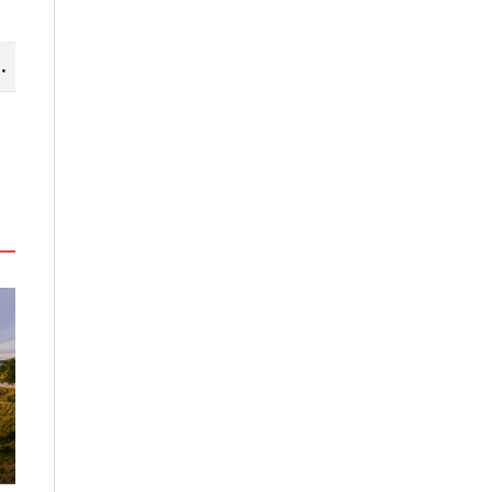
山線 暢遊台中更便利
高雄最大親子遊樂園8/8開幕！30
虎頭埤森林秘境
項設施免費玩、YOYO家族嗨翻暑
生態復育有成 
假
室
2026-08-06
2026-08-06