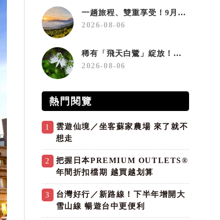
一趟旅程、雙重享受！9月住宿合歡山 順遊奧萬大10元優惠入園
2026-08-06
稀有「飛天白鷺」綻放！神戶六甲高山植物園「鷺草」珍貴現身
2026-08-06
熱門閱覽
雲遊仙境／坐客蘇家農場 來了就不
1
想走
把握日本PREMIUM OUTLETS®
2
年間折扣檔期 越買越划算
台灣好行／新路線！下半年增開大
3
雪山線 暢遊台中更便利