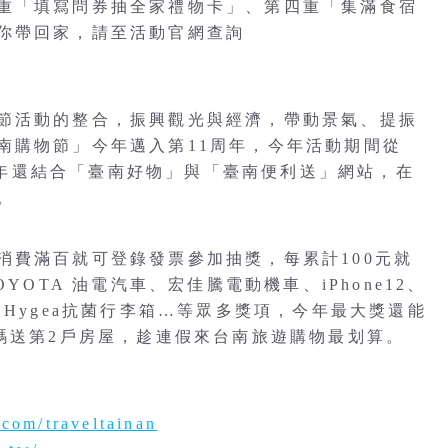
重「填寫問券抽全家禮物卡」、第四重「集滿食宿
你帶回家，請至活動官網查詢
節活動的整合，振興觀光與經濟，帶動景氣、提振
南購物節」今年邁入第11周年，今年活動期間從
臺南市府今年還結合「臺南好物」與「臺南便利送」網站，在
。
消費滿百就可登錄發票參加抽獎，每累計100元就
YOTA 油電汽車、宏佳騰電動機車、iPhone12、
國頂級Hygea抗菌行李箱…等眾多獎項，今年最大獎還能
碼送第2戶房屋，趁連假來台南旅遊購物最划算。
com/traveltainan