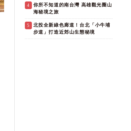
你所不知道的南台灣 高雄觀光圈山
4
海秘境之旅
北投全新綠色廊道！台北「小牛埔
5
步道」打造近郊山生態秘境