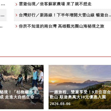
高雄最大親子遊樂園8/8開幕！30項設施免費玩、YOYO家族嗨翻暑假
雲遊仙境／坐客蘇家農場 來了就不想走
虎頭埤森林秘境！「枯樹籬步道」生態復育有成 走進大自然生命教室
台灣好行／新路線！下半年增開大雪
月住宿合歡山 順遊奧萬大10元優惠入園
你所不知道的南台灣 高雄觀光圈山海秘境之旅
秘境！「枯樹籬步道」
一趟旅程、雙重享受！9月住宿合
成 走進大自然生命教
歡山 順遊奧萬大10元優惠入園
2026-08-06