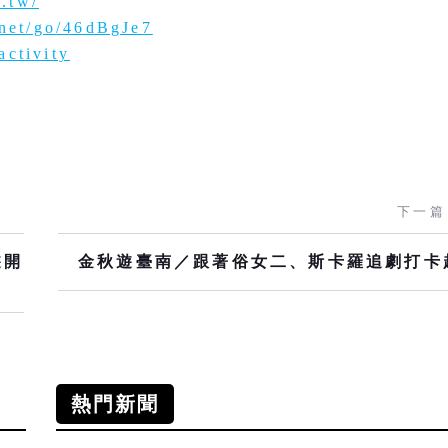
.tw/
.net/go/46dBgJe7
activity
下一篇
遊開
金秋遊臺南／跟著俗女二、斯卡羅追劇打卡
熱門新聞