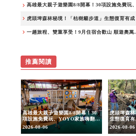
一趟旅程、雙重享受！9
推薦閱讀
住宿合
高雄最大親子遊樂園8/8開幕！30
虎頭埤森林
園
項設施免費玩、YOYO家族嗨翻暑
生態復育有
假
室
2026-08-06
2026-08-06