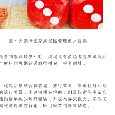
。 圖：大鵬灣國家風景區管理處／提供
長會到場與騎友互動，現場還有多項喔熊專屬設計
？熊粉們可別錯過難得機會！報名網址：
，此次活動結合鵬管處、旅行業者、單車社群和觀
的騎行美景，串連深耕在地的青創及旅宿等產業合
活動從單純的騎行體驗，升級為屏東觀光、宗教民
期許透過媒體行銷，吸引民眾到屏東騎遊。