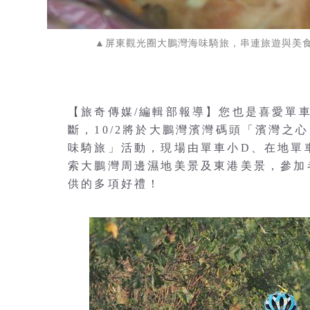
▲屏東觀光圈大鵬灣海味騎旅，串連旅遊與美食
【旅奇傳媒/編輯部報導】您也是喜愛單車
斷，10/2將於大鵬灣濱灣碼頭「濱灣之心
味騎旅」活動，現場由單車小D、在地單
索大鵬灣周邊濕地美景及東港美景，參加
供的多項好禮！