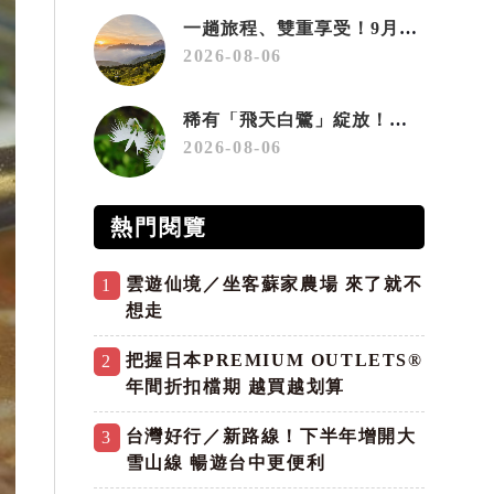
一趟旅程、雙重享受！9月住宿合歡山 順遊奧萬大10元優惠入園
2026-08-06
稀有「飛天白鷺」綻放！神戶六甲高山植物園「鷺草」珍貴現身
2026-08-06
熱門閱覽
雲遊仙境／坐客蘇家農場 來了就不
1
想走
把握日本PREMIUM OUTLETS®
2
年間折扣檔期 越買越划算
台灣好行／新路線！下半年增開大
3
雪山線 暢遊台中更便利