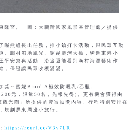
東隆宮。 圖：大鵬灣國家風景區管理處／提供
了喔熊組長出任務，推小鎮打卡活動，跟民眾互動
道、鵬村濕地風光、穿越鵬灣大橋，騎進東港小
王平安祭典活動，沿途還能看到漁村海漂藝術作
給，保證讓民眾收穫滿滿。
～蜜妮Bioré A極效防曬乳/乙瓶、
,200元，限量50名，先報先得)。更有機會獲得由
C及「屏東觀光圈」所提供的豐富抽獎內容。行程特別安排在
，規劃屏東周邊小旅行。
：
https://reurl.cc/V3v7LR