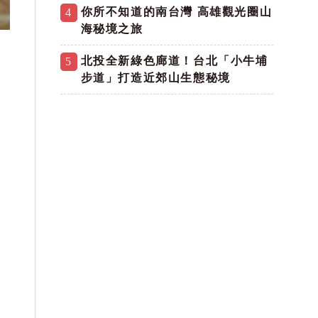
你所不知道的南台灣 高雄觀光圈山
4
海秘境之旅
北投全新綠色廊道！台北「小牛埔
5
步道」打造近郊山生態秘境