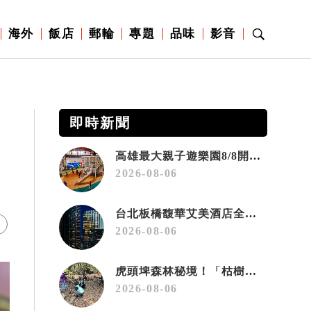
海外
飯店
郵輪
專題
品味
影音
即時新聞
高雄最大親子遊樂園8/8開幕！30項設施免費玩、YOYO家族嗨翻暑假
2026-08-06
台北板橋馥華艾美酒店全新開幕 感官藝術策展打造旅居新風格
2026-08-06
虎頭埤森林秘境！「枯樹籬步道」生態復育有成 走進大自然生命教室
2026-08-06