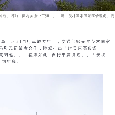
遙遊」活動（圖為美濃中正湖）。 圖：茂林國家風景區管理處／提
局「2021自行車旅遊年」，交通部觀光局茂林國家
泉與民宿業者合作，陸續推出「旗美東高逍遙
闖關趣」、「禮鷹如此─自行車賞鷹遊」、「安坡
玩到年底。