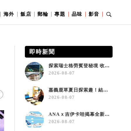
海外
飯店
郵輪
專題
品味
影音
即時新聞
探索瑞士格勞賓登秘境 收藏六種阿爾卑斯夏日療癒之旅
2026-08-07
嘉義鹿草夏日探索趣！結合科學、農場與自然的親子小旅行
2026-08-07
ANAｘ吉伊卡哇揭幕全新彩繪機「Chiikawa JET」
2026-08-07