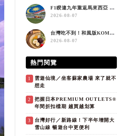
F1睽違九年重返馬來西亞 三大國際賽事打造10月運動旅遊熱潮 賽車、自行車、路跑同週登場
2026-08-07
台灣吃不到！和風版KOMEDA咖啡讓你吃遍名古屋在地美食
2026-08-07
熱門閱覽
雲遊仙境／坐客蘇家農場 來了就不
1
想走
把握日本PREMIUM OUTLETS®
2
年間折扣檔期 越買越划算
台灣好行／新路線！下半年增開大
3
雪山線 暢遊台中更便利