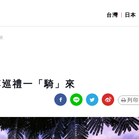
台灣
日本
來
落巡禮一「騎」來
列印