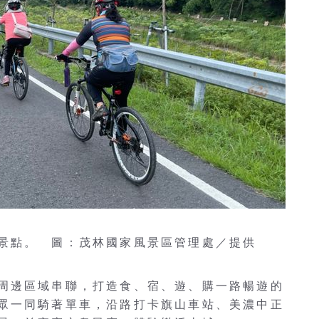
景點。 圖：茂林國家風景區管理處／提供
周邊區域串聯，打造食、宿、遊、購一路暢遊的
眾一同騎著單車，沿路打卡旗山車站、美濃中正