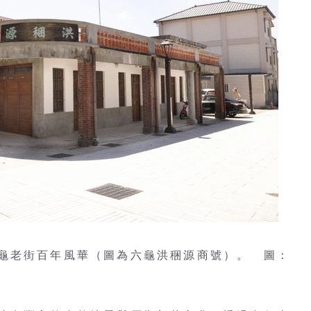
龜老街百年風華（圖為六龜洪稇源商號）。 圖：