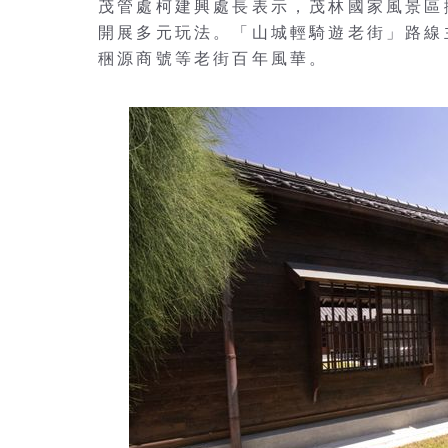
茂管處柯建興處長表示，茂林國家風景區
開展多元玩法。「山城輕騎遊老街」路線
稇源商號等老街百年風華。