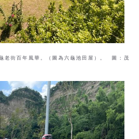
龜老街百年風華。（圖為六龜池田屋）。 圖：茂