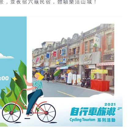
景，並夜宿六龜民宿，體驗樂活山城！