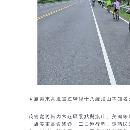
▲旗美東高逍遙遊騎經十八羅漢山等知名
茂管處將轄內六龜區景點與旗山、美濃等
「旗美東高逍遙遊」二日遊行程，邀請民