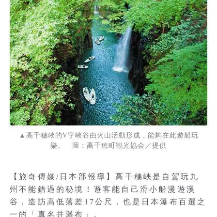
▲高千穗峽的V字峽谷由火山活動形成，能夠在此遊船玩
樂。 圖：高千穂町観光協会／提供
【旅奇傳媒/日本部報導】高千穗峽是自駕玩九
州不能錯過的秘境！遊客能自己滑小船漫遊溪
谷，造訪高低落差17公尺，也是日本瀑布百選之
一的「真名井瀑布」。