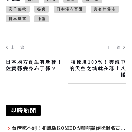
高千穗峽
秘境
日本瀑布百選
真名井瀑布
日本皇室
神話
上一篇
下一篇
日本地方創生有新梗！
復原度100%！雲海中
佐賀縣變身布丁縣？
的天空之城就在郡上八
幡
即時新聞
台灣吃不到！和風版KOMEDA咖啡讓你吃遍名古屋在地美食