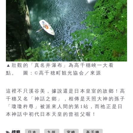
▲壯觀的「真名井瀑布」為高千穗峽一大看
點。 圖：©高千穂町観光協会／來源
這裡不只溪谷美，據說還是日本皇室的故鄉！高
千穗又名「神話之鄉」，相傳是天照大神的孫子
「瓊瓊杵尊」被派來人間的第1站，而祂正是日
本神話中初代日本天皇的曾祖父喔！
標籤
日本
九州
宮崎
高千穗