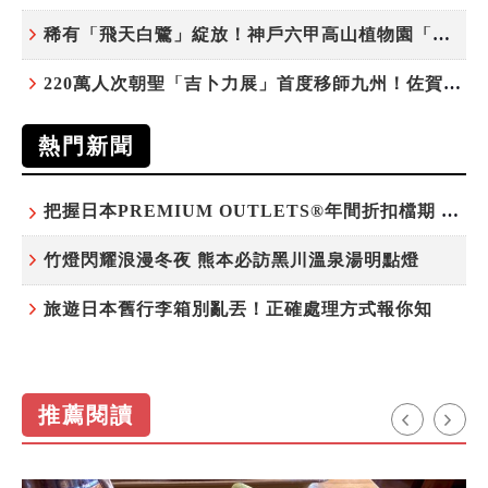
稀有「飛天白鷺」綻放！神戶六甲高山植物園「鷺草」珍貴現身
220萬人次朝聖「吉卜力展」首度移師九州！佐賀站早鳥平日套票8/10搶先開賣
熱門新聞
把握日本PREMIUM OUTLETS®年間折扣檔期 越買越划算
竹燈閃耀浪漫冬夜 熊本必訪黑川溫泉湯明點燈
旅遊日本舊行李箱別亂丟！正確處理方式報你知
推薦閱讀