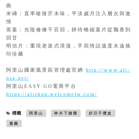
曲
米磚：直率嗆辣芥末味，平淡歲月注入層次與激
情
茶葉：光陰修煉千百回，靜待蜷縮葉片從飄香到
回甘
明信片：重現老派式浪漫，手寫情話溫度永遠烙
印珍藏
阿里山國家風景區管理處官網
http://www.ali-
nsa.net/
阿里山EASY GO電商平台
https://alishan.welcometw.com/
標籤
阿里山
神木下婚禮
好日子禮盒
嘉義