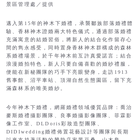
景區管理處／提供
邁入第15年的神木下婚禮，承襲鄒族部落婚禮體
驗、香林神木證婚兩大特色儀式，通過部落婚禮
充滿寓意的結婚習俗，將新人的結合化作留存心
間的雋永感受，同時置身香林神木群構成的森林
系婚禮場景，於千年神木前互許真愛諾言；結合
浪漫婚拍特色，新人只要自備喜歡的婚紗禮服，
便能在新秘團隊的巧手下亮眼變身，走訪1913
舊事館、沼平車站、頂湖自然生態園區，留下充
滿森林系的唯美婚紗。
今年神木下婚禮，網羅婚禮領域優質品牌：喬治
麥斯婚禮攝影團隊、良事婚攝影像團隊、菲霖影
像工作室、DLDoris彩妝造型團隊、
DIDIwedding婚禮佈置花藝設計等團隊與長期
以來支持著活動的贊助店家黑豆桑、山木島