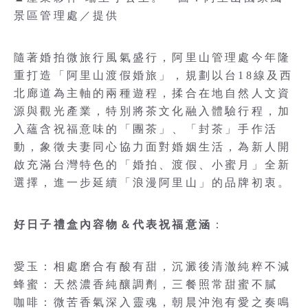
景區管理處／提供
隨著婚拍微旅行風氣盛行，阿里山管理處今年隆
重打造「阿里山渡假婚旅」，規劃以台18線及西
北廊道為主軸的兩種遊程，揉合在地自然人文資
源與觀光產業，特別將茶文化融入體驗行程，加
入蘊含祝福意味的「團茶」、「封茶」手作活
動，象徵夫妻同心協力面對婚姻生活，為新人開
啟充滿台灣特色的「婚拍、渡假、小蜜月」全新
選擇，進一步延續「浪漫阿里山」的品牌初衷。
好日子禮盒內容物＆代表祝福意涵
：
愛玉：相處磨合有酸有甜，沉澱後清澈純粹不減
蜂蜜：天然濃香純釀調劑，三餐照常甜蜜不膩
咖啡：微苦香氣深入靈魂，朝晨沖泡有愛之奏鳴