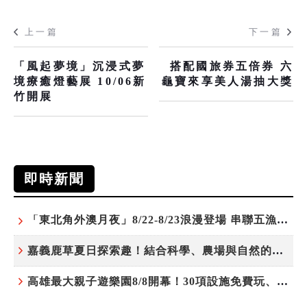
上一篇
下一篇
「風起夢境」沉浸式夢
搭配國旅券五倍券 六
境療癒燈藝展 10/06新
龜寶來享美人湯抽大獎
竹開展
即時新聞
「東北角外澳月夜」8/22-8/23浪漫登場 串聯五漁村、音樂、市集、火舞與慢旅共度夏夜
嘉義鹿草夏日探索趣！結合科學、農場與自然的親子小旅行
高雄最大親子遊樂園8/8開幕！30項設施免費玩、YOYO家族嗨翻暑假