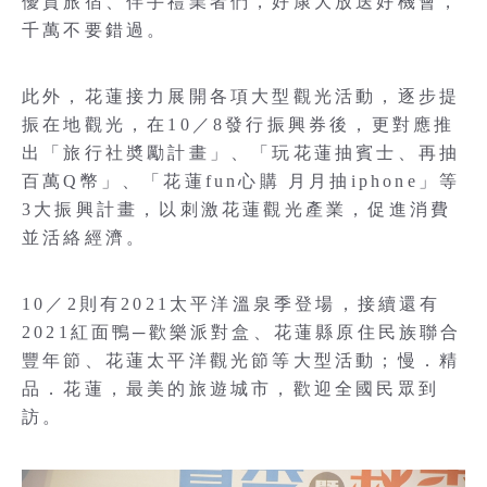
優質旅宿、伴手禮業者們，好康大放送好機會，
千萬不要錯過。
此外，花蓮接力展開各項大型觀光活動，逐步提
振在地觀光，在10／8發行振興券後，更對應推
出「旅行社奬勵計畫」、「玩花蓮抽賓士、再抽
百萬Q幣」、「花蓮fun心購 月月抽iphone」等
3大振興計畫，以刺激花蓮觀光產業，促進消費
並活絡經濟。
10／2則有2021太平洋溫泉季登場，接續還有
2021紅面鴨─歡樂派對盒、花蓮縣原住民族聯合
豐年節、花蓮太平洋觀光節等大型活動；慢．精
品．花蓮，最美的旅遊城市，歡迎全國民眾到
訪。