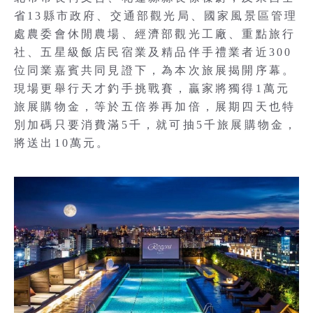
省13縣市政府、交通部觀光局、國家風景區管理
處農委會休閒農場、經濟部觀光工廠、重點旅行
社、五星級飯店民宿業及精品伴手禮業者近300
位同業嘉賓共同見證下，為本次旅展揭開序幕。
現場更舉行天才釣手挑戰賽，贏家將獨得1萬元
旅展購物金，等於五倍券再加倍，展期四天也特
別加碼只要消費滿5千，就可抽5千旅展購物金，
將送出10萬元。