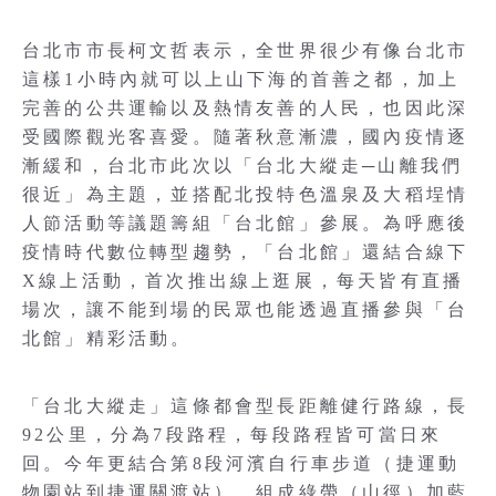
台北市市長柯文哲表示，全世界很少有像台北市
這樣1小時內就可以上山下海的首善之都，加上
完善的公共運輸以及熱情友善的人民，也因此深
受國際觀光客喜愛。隨著秋意漸濃，國內疫情逐
漸緩和，台北市此次以「台北大縱走─山離我們
很近」為主題，並搭配北投特色溫泉及大稻埕情
人節活動等議題籌組「台北館」參展。為呼應後
疫情時代數位轉型趨勢，「台北館」還結合線下
X線上活動，首次推出線上逛展，每天皆有直播
場次，讓不能到場的民眾也能透過直播參與「台
北館」精彩活動。
「台北大縱走」這條都會型長距離健行路線，長
92公里，分為7段路程，每段路程皆可當日來
回。今年更結合第8段河濱自行車步道（捷運動
物園站到捷運關渡站），組成綠帶（山徑）加藍