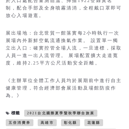
於入口處配合量測體溫、掃描1922登錄實名
制，配合手部及全身噴霧清消，全程戴口罩即可
放心入場遊逛。
展出場地：台北世貿一館落實每2小時執行一次
展場內外新鮮空氣流通換氣作業。 設置單一獨
立出入口：確實控管全場人流，一旦達標，採取
人員一進一出人流管理。 展場配置擴大走道寬
度，維持2.25平方公尺活動安全距離。
《主辦單位全體工作人員均於展期前中進行自主
健康管理，符合經濟部會展活動及場館防疫作
為。》
標籤
2021台北國際夏季暨秋季聯合旅展
五倍消費券
高雄市
彰化縣
花蓮縣