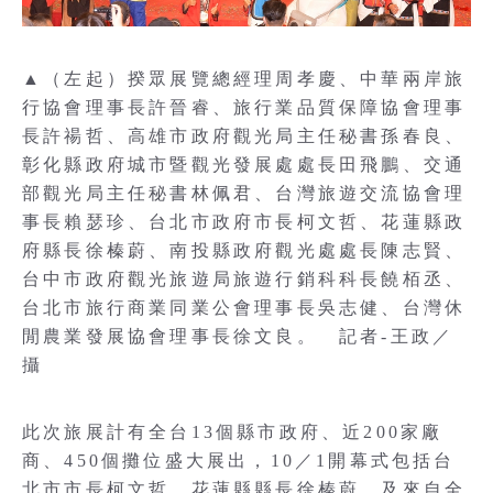
▲（左起）揆眾展覽總經理周孝慶、中華兩岸旅
行協會理事長許晉睿、旅行業品質保障協會理事
長許禓哲、高雄市政府觀光局主任秘書孫春良、
彰化縣政府城市暨觀光發展處處長田飛鵬、交通
部觀光局主任秘書林佩君、台灣旅遊交流協會理
事長賴瑟珍、台北市政府市長柯文哲、花蓮縣政
府縣長徐榛蔚、南投縣政府觀光處處長陳志賢、
台中市政府觀光旅遊局旅遊行銷科科長饒栢丞、
台北市旅行商業同業公會理事長吳志健、台灣休
閒農業發展協會理事長徐文良。 記者-王政／
攝
此次旅展計有全台13個縣市政府、近200家廠
商、450個攤位盛大展出，10／1開幕式包括台
北市市長柯文哲、花蓮縣縣長徐榛蔚，及來自全