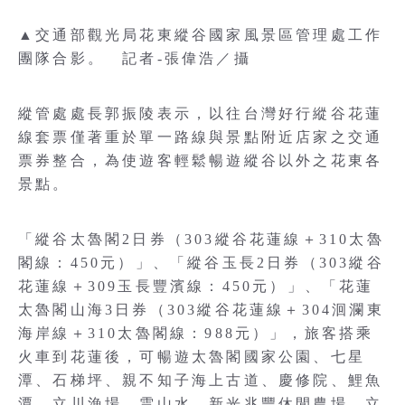
▲交通部觀光局花東縱谷國家風景區管理處工作
團隊合影。 記者-張偉浩／攝
縱管處處長郭振陵表示，以往台灣好行縱谷花蓮
線套票僅著重於單一路線與景點附近店家之交通
票券整合，為使遊客輕鬆暢遊縱谷以外之花東各
景點。
「縱谷太魯閣2日券（303縱谷花蓮線＋310太魯
閣線：450元）」、「縱谷玉長2日券（303縱谷
花蓮線＋309玉長豐濱線：450元）」、「花蓮
太魯閣山海3日券（303縱谷花蓮線＋304洄瀾東
海岸線＋310太魯閣線：988元）」，旅客搭乘
火車到花蓮後，可暢遊太魯閣國家公園、七星
潭、石梯坪、親不知子海上古道、慶修院、鯉魚
潭、立川漁場、雲山水、新光兆豐休閒農場、立