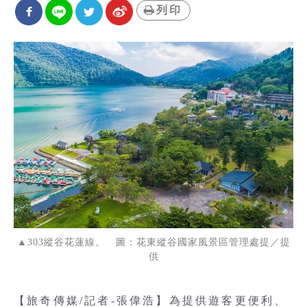
列印
▲303縱谷花蓮線。 圖：花東縱谷國家風景區管理處提／提
供
【旅奇傳媒/記者-張偉浩】為提供遊客更便利、