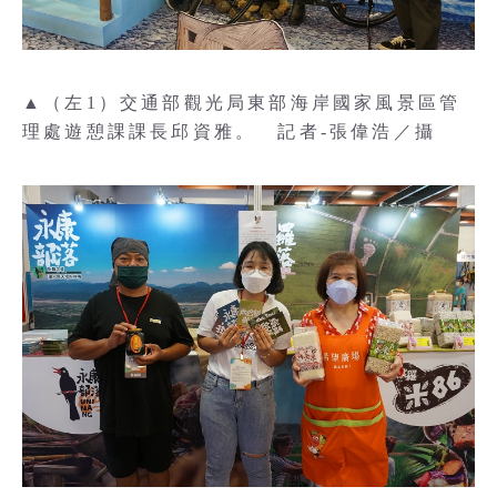
▲（左1）交通部觀光局東部海岸國家風景區管
理處遊憩課課長邱資雅。 記者-張偉浩／攝