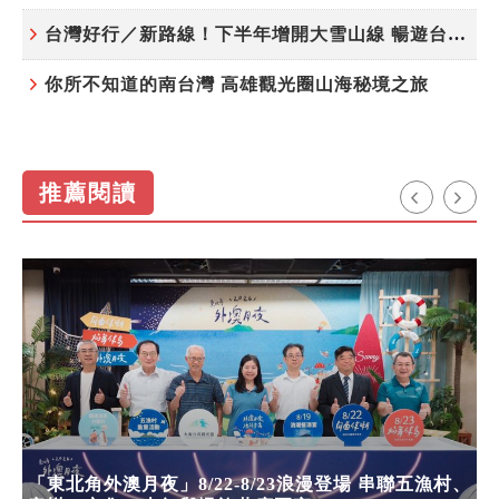
台灣好行／新路線！下半年增開大雪山線 暢遊台中更便利
你所不知道的南台灣 高雄觀光圈山海秘境之旅
推薦閱讀
「東北角外澳月夜」8/22-8/23浪漫登場 串聯五漁村、