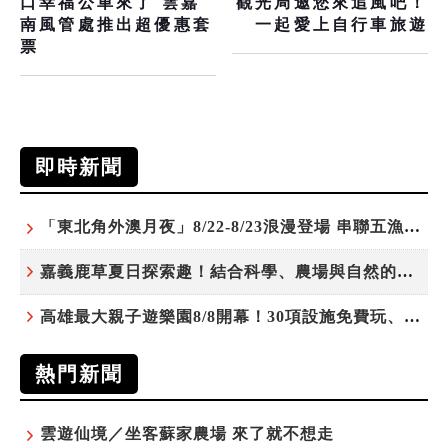
口幸福公車來了 雲嘉
觀光局邀您來追風吧！
南風管處推出超優惠套
一起愛上自行車旅遊
票
即時新聞
「東北角外澳月夜」8/22-8/23浪漫登場 串聯五漁村、音樂、市集、火舞與慢旅共度夏夜
嘉義鹿草夏日探索趣！結合科學、農場與自然的親子小旅行
高雄最大親子遊樂園8/8開幕！30項設施免費玩、YOYO家族嗨翻暑假
熱門新聞
雲遊仙境／坐客蘇家農場 來了就不想走