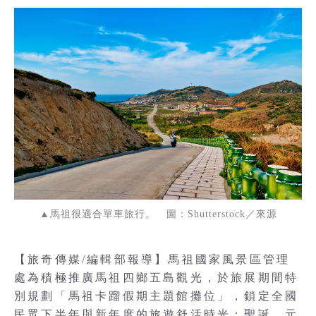
▲馬祖很適合單車旅行。 圖：Shutterstock／來源
【旅奇傳媒/編輯部報導】馬祖國家風景區管理
處為積極推廣馬祖四鄉五島觀光，於旅展期間特
別規劃「馬祖卡蹓假期主題館攤位」，鎖定全國
民眾下半年與新年度的旅遊舒活時光：聖誕、元