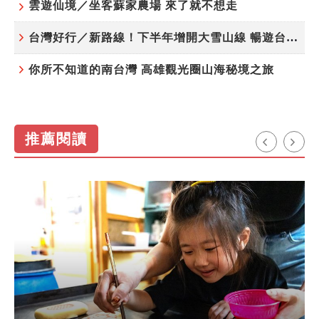
雲遊仙境／坐客蘇家農場 來了就不想走
台灣好行／新路線！下半年增開大雪山線 暢遊台中更便利
你所不知道的南台灣 高雄觀光圈山海秘境之旅
推薦閱讀