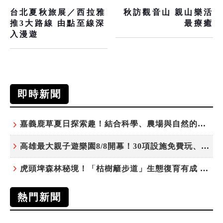
台北夏秋旅展／西拉雅
秋訪觀音山 親山樂活
推3大路線 由點至線深
最療癒
入漫遊
即時新聞
嘉義鹿草夏日探索趣！結合科學、農場與自然的親子小旅行
高雄最大親子遊樂園8/8開幕！30項設施免費玩、YOYO家族嗨翻暑假
虎頭埤森林秘境！「枯樹籬步道」生態復育有成 走進大自然生命教室
熱門新聞