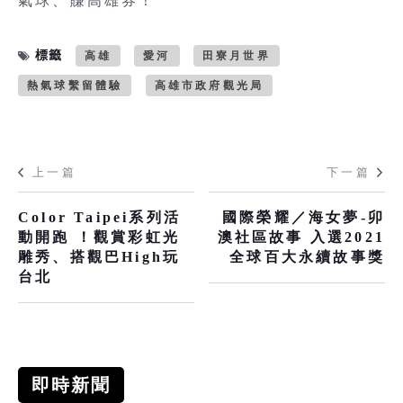
氣球、賺高雄券！
標籤
高雄
愛河
田寮月世界
熱氣球繫留體驗
高雄市政府觀光局
上一篇
下一篇
Color Taipei系列活
國際榮耀／海女夢-卯
動開跑 ！觀賞彩虹光
澳社區故事 入選2021
雕秀、搭觀巴High玩
全球百大永續故事獎
台北
即時新聞