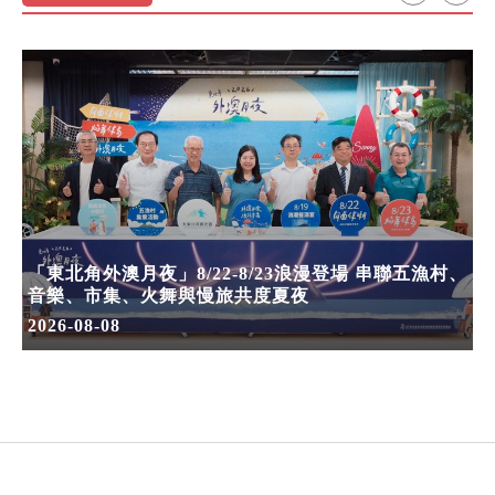
「東北角外澳月夜」8/22-8/23浪漫登場 串聯五漁村、
音樂、市集、火舞與慢旅共度夏夜
2026-08-08