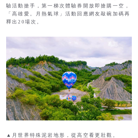
驗活動搶手，第一梯次體驗券開放即搶購一空，
「高雄愛。月熱氣球」活動回應網友敲碗加碼再
釋出20場次。
▲月世界特殊泥岩地形，從高空看更壯觀。