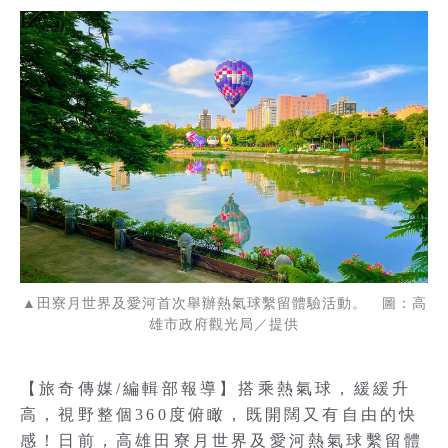
▲田寮月世界及愛河首次舉辦熱氣球繫留體驗活動。 圖：高
雄市政府觀光局／提供
【旅奇傳媒/編輯部報導】搭乘熱氣球，緩緩升
高，視野整個360度俯瞰，既開闊又有自由的快
感！日前，高雄田寮月世界及愛河熱氣球繫留體