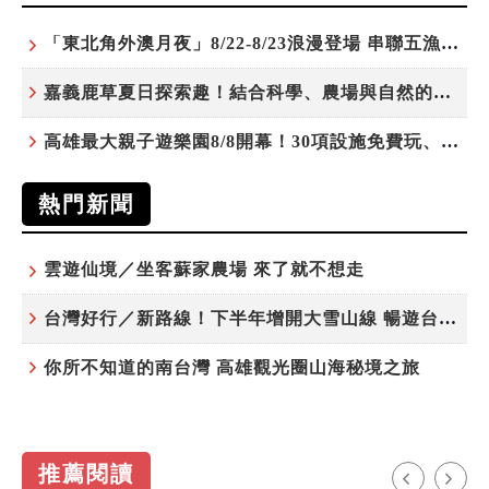
「東北角外澳月夜」8/22-8/23浪漫登場 串聯五漁村、音樂、市集、火舞與慢旅共度夏夜
嘉義鹿草夏日探索趣！結合科學、農場與自然的親子小旅行
高雄最大親子遊樂園8/8開幕！30項設施免費玩、YOYO家族嗨翻暑假
熱門新聞
雲遊仙境／坐客蘇家農場 來了就不想走
台灣好行／新路線！下半年增開大雪山線 暢遊台中更便利
你所不知道的南台灣 高雄觀光圈山海秘境之旅
推薦閱讀