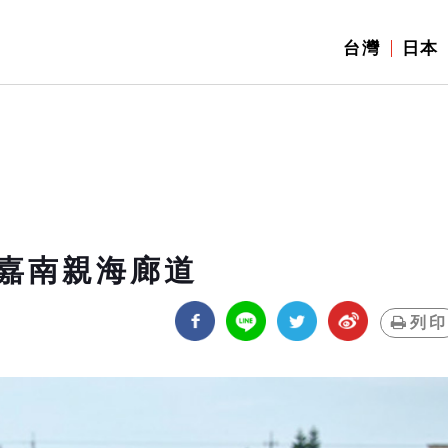
台灣
日本
嘉南親海廊道
列印