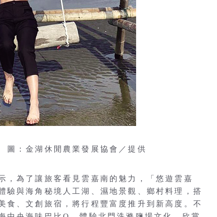
 圖：金湖休閒農業發展協會／提供
示，為了讓旅客看見雲嘉南的魅力，「悠遊雲嘉
體驗與海角秘境人工湖、濕地景觀、鄉村料理，搭
美食、文創旅宿，將行程豐富度推升到新高度。不
海中央海味巴比Q、體驗北門洗滌鹽場文化、欣賞