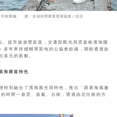
、吃蝦樂趣。 圖：金湖休閒農業發展協會／提供
亮點、提升旅遊豐富度，交通部觀光局雲嘉南濱海國
）多年來持續輔導當地的公協會組織，期盼透過政
出多元的面貌。
親海廊道特色
便特別融合了濱海風光與特色，推出「跟著海風趣
天的時間一遊雲、嘉義、台南，透過由北往南的方