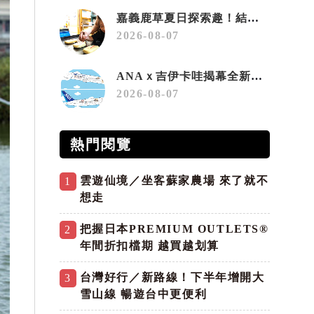
嘉義鹿草夏日探索趣！結合科學、農場與自然的親子小旅行
2026-08-07
ANAｘ吉伊卡哇揭幕全新彩繪機「Chiikawa JET」
2026-08-07
熱門閱覽
雲遊仙境／坐客蘇家農場 來了就不
1
想走
把握日本PREMIUM OUTLETS®
2
年間折扣檔期 越買越划算
台灣好行／新路線！下半年增開大
3
雪山線 暢遊台中更便利