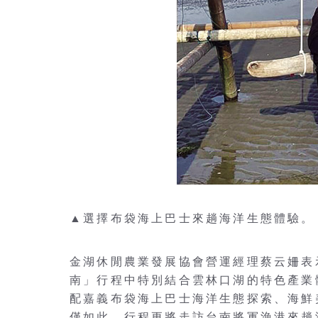
▲選擇布袋海上巴士來趟海洋生態體驗。
金湖休閒農業發展協會營運經理蔡云姍表
南」行程中特別結合雲林口湖的特色產業
配嘉義布袋海上巴士海洋生態探索、海鮮
僅如此，行程更將走訪台南將軍漁港來趟