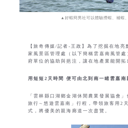
▲好蝦冏男社可以體驗撈蝦、補蝦
【旅奇傳媒/記者-王政】為了挖掘在地
家風景區管理處（以下簡稱雲嘉南風管處
府單位的協助與挹注，讓在地產業能開拓
用短短2天時間 便可由北到南一睹雲嘉南
「雲林縣口湖鄉金湖休閒農業發展協會」
旅行∼悠遊雲嘉南」行程，帶領旅客用2
式，將優美的親海廊道一次盡覽。