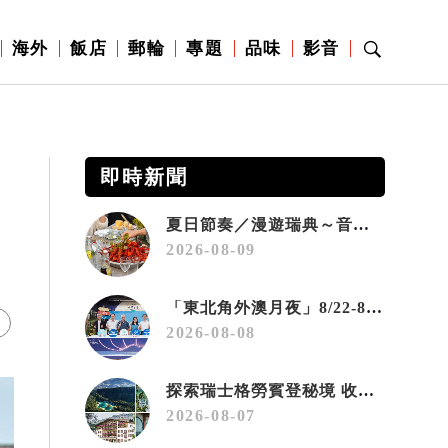
海外
飯店
郵輪
專題
品味
影音
即時新聞
夏日節奏／漫遊瑞典～音樂、療癒桑拿、美味歡樂螯蝦節
2026-08-09
「東北角外澳月夜」8/22-8/23浪漫登場 串聯五漁村、音樂、市集、火舞與慢旅共度夏夜
2026-08-08
探索瑞士格勞賓登秘境 收藏六種阿爾卑斯夏日療癒之旅
2026-08-07