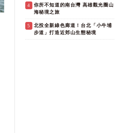
你所不知道的南台灣 高雄觀光圈山
4
海秘境之旅
北投全新綠色廊道！台北「小牛埔
5
步道」打造近郊山生態秘境