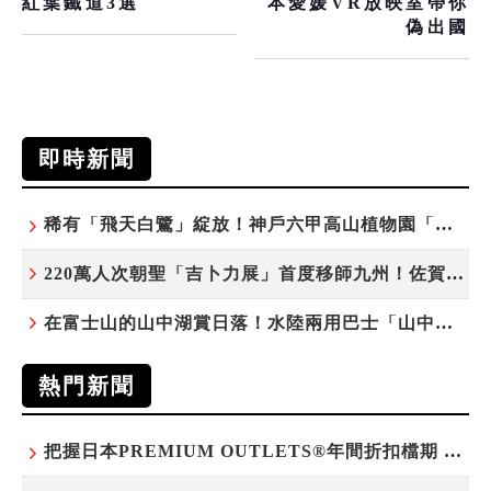
紅葉鐵道3選
本愛媛VR放映室帶你
偽出國
即時新聞
稀有「飛天白鷺」綻放！神戶六甲高山植物園「鷺草」珍貴現身
220萬人次朝聖「吉卜力展」首度移師九州！佐賀站早鳥平日套票8/10搶先開賣
在富士山的山中湖賞日落！水陸兩用巴士「山中湖的河馬」暑假加開夕陽班次
熱門新聞
把握日本PREMIUM OUTLETS®年間折扣檔期 越買越划算