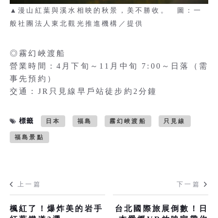
▲漫山紅葉與溪水相映的秋景，美不勝收。 圖：一
般社團法人東北觀光推進機構／提供
◎霧幻峽渡船
營業時間：4月下旬～11月中旬 7:00～日落（需
事先預約）
交通：JR只見線早戶站徒步約2分鐘
標籤
日本
福島
霧幻峽渡船
只見線
福島景點
上一篇
下一篇
楓紅了！爆炸美的岩手
台北國際旅展倒數！日