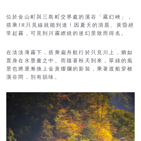
位於金山町與三島町交界處的溪谷「霧幻峽」，
搭乘JR只見線就能到達！因夏天的清晨、黃昏經
常起霧，可見到川霧繚繞的迷幻景致而得名。
在淡淡薄霧下，搭乘扁舟航行於只見川上，猶如
置身在水墨畫之中。而隨著秋天到來，翠綠的風
景也將逐漸換上金黃燦爛的新裝，乘著渡船穿梭
溪谷間，別有韻味。