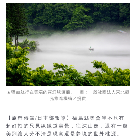
▲猶如航行在雲端的霧幻峽渡船。 圖：一般社團法人東北觀
光推進機構／提供
【旅奇傳媒/日本部報導】福島縣奧會津不只有
超好拍的只見線鐵道美景，往深山走，還有一處
美到讓人分不清是現實還是夢境的世外桃源。