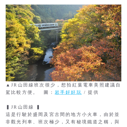
▲JR山田線班次很少，想拍紅葉電車美照建議自
駕比較方便。 圖：
岩手好好玩
/ 提供
▍JR山田線 ▍
這是行駛於盛岡及宮古間的地方小火車，由於並
非觀光列車、班次極少，又有秘境鐵道之稱，與