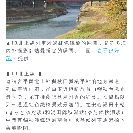
▲JR北上線列車駛過紅色鐵橋的瞬間，是許多海
內外攝影師熱愛捕捉的瞬間。 圖：
岩手好好
玩
/ 提供
▍JR北上線 ▍
連結岩手縣北上站與秋田縣橫手站的地方鐵道。
列車穿過山洞，從車窗近距離欣賞山巒秋色楓光
最享受，尤其推薦錦秋湖附近的紅葉。拍攝點以
列車通過紅色鐵橋景致最熱門。在安心湯田車站
(ほっとゆだ駅)和湯田錦秋湖站(ゆだ錦秋湖駅)
中間有錦秋湖鐵道展望台可以等候列車通過拍下
美麗瞬間。