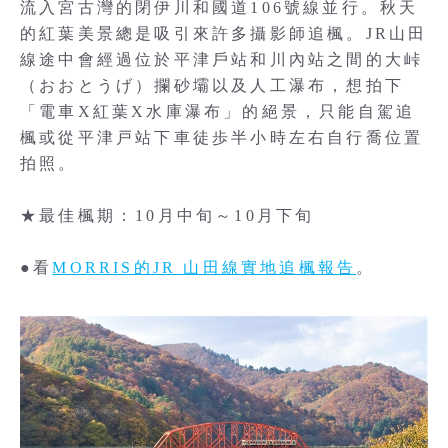
流入宮古灣的閉伊川和國道106號線並行。秋天
的紅葉美景總是吸引來許多攝影師追楓。JR山田
線途中會經過位於平津戶站和川內站之間的大峠
（おおとうげ）攔砂壩以及人工瀑布，想拍下
「電車X紅葉X水庫瀑布」的絕景，只能自駕追
楓或從平津戸站下車徒歩半小時左右自行喬位置
拍照。
★最佳楓期：10月中旬～10月下旬
●看
MORRIS的JR 山田線實地追楓報告
。