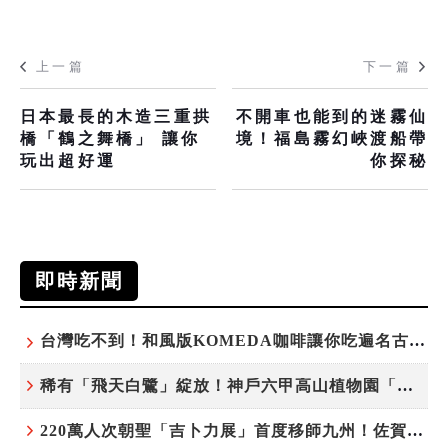
上一篇
下一篇
日本最長的木造三重拱
不開車也能到的迷霧仙
橋「鶴之舞橋」 讓你
境！福島霧幻峽渡船帶
玩出超好運
你探秘
即時新聞
台灣吃不到！和風版KOMEDA咖啡讓你吃遍名古屋在地美食
稀有「飛天白鷺」綻放！神戶六甲高山植物園「鷺草」珍貴現身
220萬人次朝聖「吉卜力展」首度移師九州！佐賀站早鳥平日套票8/10搶先開賣