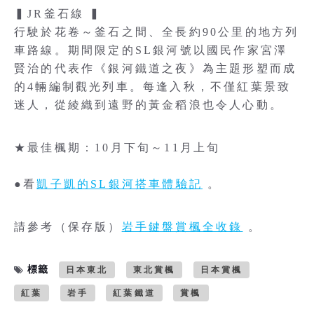
▍JR釜石線 ▍
行駛於花卷～釜石之間、全長約90公里的地方列
車路線。期間限定的SL銀河號以國民作家宮澤
賢治的代表作《銀河鐵道之夜》為主題形塑而成
的4輛編制觀光列車。每逢入秋，不僅紅葉景致
迷人，從綾織到遠野的黃金稻浪也令人心動。
★最佳楓期：10月下旬～11月上旬
●看
凱子凱的SL銀河搭車體驗記
。
請參考（保存版）
岩手鍵盤賞楓全收錄
。
標籤
日本東北
東北賞楓
日本賞楓
紅葉
岩手
紅葉鐵道
賞楓