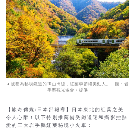
▲被稱為秘境鐵道的JR山田線，紅葉季節絕美動人。 圖：岩
手縣觀光協會 / 提供
【旅奇傳媒/日本部報導】日本東北的紅葉之美
令人心醉！以下特別推薦備受鐵道迷和攝影控熱
愛的三大岩手縣紅葉秘境小火車：