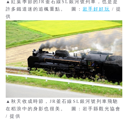
▲紅葉季節的JR釜石線SL銀河號列車，也是是
許多鐵道迷的追楓重點。 圖：
岩手好好玩
/ 提
供
▲秋天收成時節，JR釜石線SL銀河號列車飛馳
在稻浪中的身影也很美。 圖：岩手縣觀光協會
/ 提供