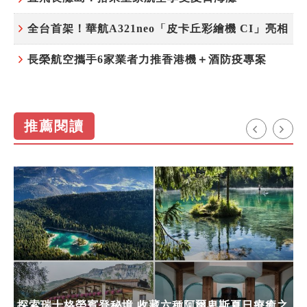
全台首架！華航A321neo「皮卡丘彩繪機 CI」亮相
長榮航空攜手6家業者力推香港機＋酒防疫專案
推薦閱讀
探索瑞士格勞賓登秘境 收藏六種阿爾卑斯夏日療癒之