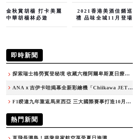
金秋賞胡楊 打卡美麗
2021香港美酒佳餚巡
中華胡楊林必遊
禮 品味全城11月登場
即時新聞
探索瑞士格勞賓登秘境 收藏六種阿爾卑斯夏日療癒之旅
ANAｘ吉伊卡哇揭幕全新彩繪機「Chiikawa JET」
F1睽違九年重返馬來西亞 三大國際賽事打造10月運動旅遊熱潮 賽車、自行車、路跑同週登場
熱門新聞
直飛長灘島！搭乘皇家航空享受夏日海灘