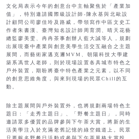
文化局表示今年的創意台中主軸聚焦於「產業加
值」，特別邀請國際級設計師-陳永基與北歐設
計顧問公司廖佳玲及路威，帶領寫作中區文史工
作者朱書漢、臺灣知名設計師周育潤、晴天花藝
總監廖美雯、冉冉茶事創辦人藍大誠等人，規劃
出展現臺中產業與創意美學生活交互融合之主題
展間，而藝術家邁克邇MVM、朝陽科技大學建
築系馮世人老師，則於現場設置各具城市特色之
戶外裝置，期盼將臺中特色產業之元素，以不同
的創意思維角度，與來到現場的民眾Chill的互
動。
除主題展間與戶外裝置外，也將規劃兩場特色主
題日：「走秀主題日」、「野餐主題日」，同時
邀請眾多優質的品牌參與下午茶大賞，將新的生
活美學注入於充滿老舊記憶的綠空鐵道上。民眾
只要報名野餐日活動或參與下午茶風格大賞投