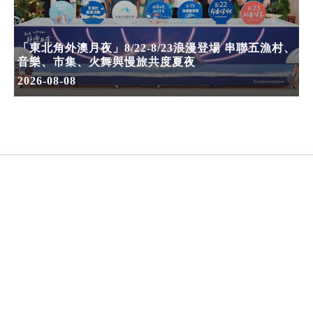
「東北角外澳月夜」8/22-8/23浪漫登場 串聯五漁村、
音樂、市集、火舞與慢旅共度夏夜
2026-08-08