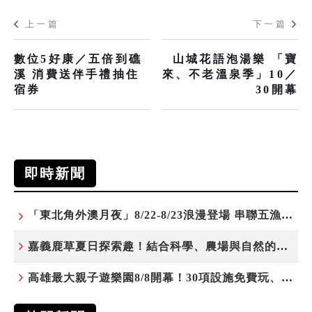
上一篇
下一篇
數位5好康／五倍到礁
山城花語泡湯樂 「寶
溪 消費送伴手禮抽住
來、不老溫泉季」10／
宿券
30開幕
即時新聞
「東北角外澳月夜」8/22-8/23浪漫登場 串聯五漁村、音樂、市集、火舞與慢旅共度夏夜
嘉義鹿草夏日探索趣！結合科學、農場與自然的親子小旅行
高雄最大親子遊樂園8/8開幕！30項設施免費玩、YOYO家族嗨翻暑假