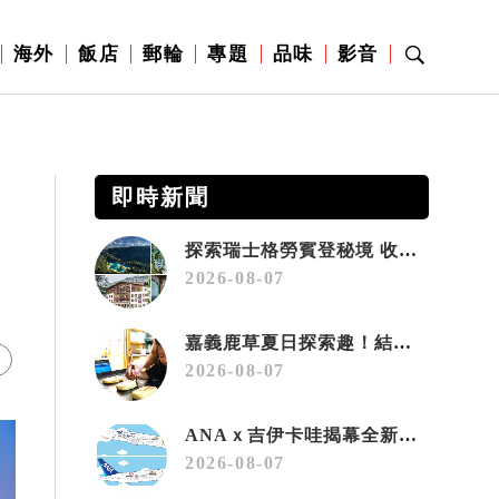
海外
飯店
郵輪
專題
品味
影音
即時新聞
探索瑞士格勞賓登秘境 收藏六種阿爾卑斯夏日療癒之旅
2026-08-07
嘉義鹿草夏日探索趣！結合科學、農場與自然的親子小旅行
2026-08-07
ANAｘ吉伊卡哇揭幕全新彩繪機「Chiikawa JET」
2026-08-07