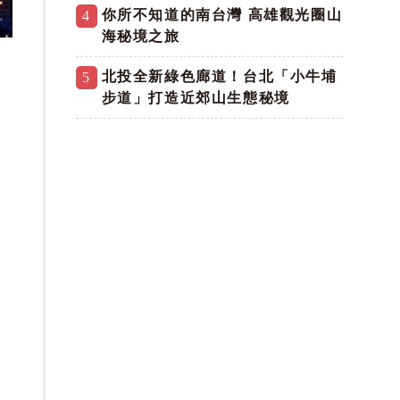
你所不知道的南台灣 高雄觀光圈山
4
海秘境之旅
北投全新綠色廊道！台北「小牛埔
5
步道」打造近郊山生態秘境