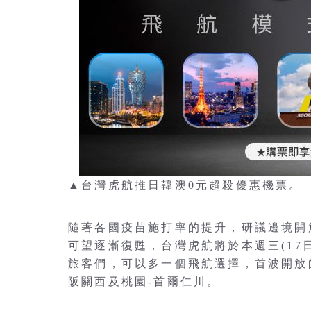
▲台灣虎航推日韓澳0元超殺優惠機票。
隨著各國疫苗施打率的提升，研議邊境開放
可望逐漸復甦，台灣虎航將於本週三(17
旅客們，可以多一個飛航選擇，首波開放的
阪關西及桃園-首爾仁川。