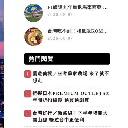
F1睽違九年重返馬來西亞 三大國際賽事打造10月運動旅遊熱潮 賽車、自行車、路跑同週登場
2026-08-07
台灣吃不到！和風版KOMEDA咖啡讓你吃遍名古屋在地美食
2026-08-07
熱門閱覽
雲遊仙境／坐客蘇家農場 來了就不
1
想走
把握日本PREMIUM OUTLETS®
2
年間折扣檔期 越買越划算
台灣好行／新路線！下半年增開大
3
雪山線 暢遊台中更便利