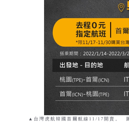
▲台灣虎航韓國首爾航線11/17開賣。