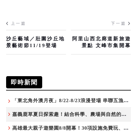
上一篇
下一篇
沙丘藝域／壯圍沙丘地
阿里山西北廊道新旅遊
景藝術節11/19登場
景點 文峰市集開幕
即時新聞
「東北角外澳月夜」8/22-8/23浪漫登場 串聯五漁村、音樂、市集、火舞與慢旅共度夏夜
嘉義鹿草夏日探索趣！結合科學、農場與自然的親子小旅行
高雄最大親子遊樂園8/8開幕！30項設施免費玩、YOYO家族嗨翻暑假