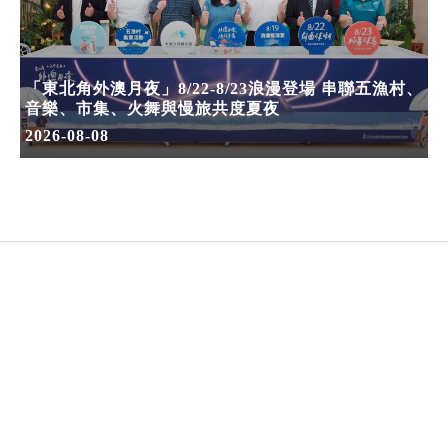
「東北角外澳月夜」8/22-8/23浪漫登場 串聯五漁村、
音樂、市集、火舞與慢旅共度夏夜
2026-08-08