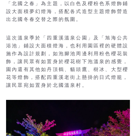
「北國之春」為主題，以白色及櫻粉色系燈飾鋪
設大面積夢幻燈海，搭配各式造型主題燈飾營造
出北國冬春交替之際的氛圍。
這次溫泉季於「四重溪溫泉公園」及「旭海公共
浴池」鋪設大面積燈海，也利用園區裡的硬體設
施作為設計規劃，如泡腳池周邊利用粉色櫻花裝
飾，讓民眾有如置身於櫻花樹下泡溫泉的感覺，
園內還有其他如丹頂鶴、貓頭鷹、樹冰、大型櫻
花等燈飾，搭配四重溪老街上懸掛的日式燈籠，
讓民眾宛如置身於北國溫泉村。