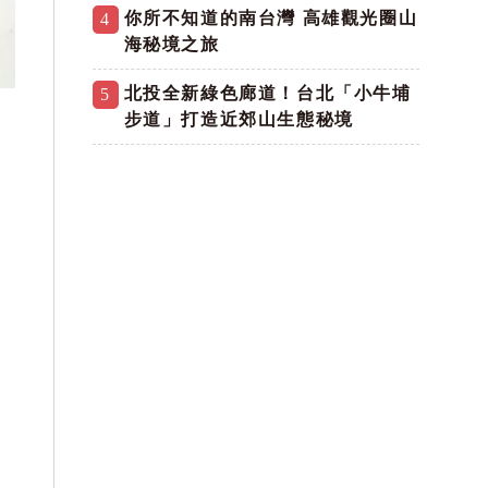
你所不知道的南台灣 高雄觀光圈山
4
海秘境之旅
北投全新綠色廊道！台北「小牛埔
5
步道」打造近郊山生態秘境