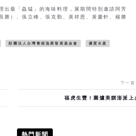
理出最「鱻猛」的海味料理，展期間特別邀請阿芳
長勝）、張立峰、張克勤、黃祥恩、黃慶軒、楊勝
。
財團法人台灣養殖漁業發展基金會
優質水產
下一篇
福虎生豐！圍爐美饌澎派上
熱門新聞