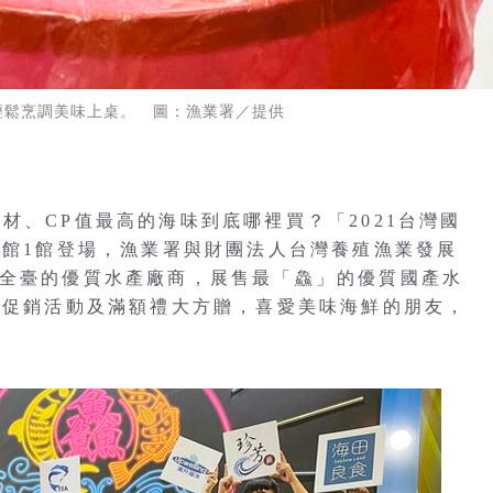
輕鬆烹調美味上桌。 圖：漁業署／提供
材、CP值最高的海味到底哪裡買？「2021台灣國
覽館1館登場，漁業署與財團法人台灣養殖漁業發展
自全臺的優質水產廠商，展售最「鱻」的優質國產水
組合促銷活動及滿額禮大方贈，喜愛美味海鮮的朋友，