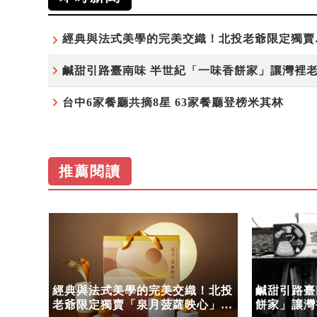
經典與法式美
台中6家餐廳共摘8星 63家餐廳登榜米其林
推薦閱讀
餐廳登
經典與法式美學的完美交織！北投
鹹甜引路臺
老爺限定獨賣「泉月菠蘿映心」中
餅家」讓灣