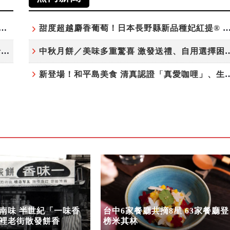
學的完美交織！北投老爺限定獨賣「泉月菠蘿映心」中秋禮盒
甜度超越麝香葡萄！日本長野縣新品種妃紅提® 微風超市
鹹甜引路臺南味 半世紀「一味香餅家」讓灣裡老街散發餅香
中秋月餅／美味多重驚喜 激發送
新登場！和平島美食 清真認證「真愛咖
南味 半世紀「一味香
台中6家餐廳共摘8星 63家餐廳登
裡老街散發餅香
榜米其林