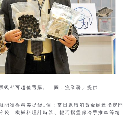
黑蜆都可超值選購。 圖：漁業署／提供
就能獲得精美提袋1個；當日累積消費金額達指定門
冷袋、機械料理計時器、輕巧摺疊保冷手推車等精