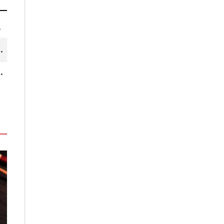
限期販售
禮、自用選擇困難症
哩」、生態飲食「禾口丘」
經典與法式美學的完美交織！北投
鹹甜引路臺南味
老爺限定獨賣「泉月菠蘿映心」中
餅家」讓灣裡老