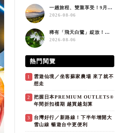
一趟旅程、雙重享受！9月住宿合歡山 順遊奧萬大10元優惠入園
2026-08-06
稀有「飛天白鷺」綻放！神戶六甲高山植物園「鷺草」珍貴現身
2026-08-06
熱門閱覽
雲遊仙境／坐客蘇家農場 來了就不
1
想走
把握日本PREMIUM OUTLETS®
2
年間折扣檔期 越買越划算
台灣好行／新路線！下半年增開大
3
雪山線 暢遊台中更便利