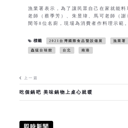
漁業署表示，為了讓民眾自己在家就能料
老師（蔡季芳）、朱昱瑋、馬可老師（謝
閔等8位名廚，現場為消費者作料理示範
標籤
2021台灣國際食品暨設備展
漁業署
鱻猛台味館
台北
南港
上一篇
吃個鍋吧 美味鍋物上桌心就暖
即時新聞