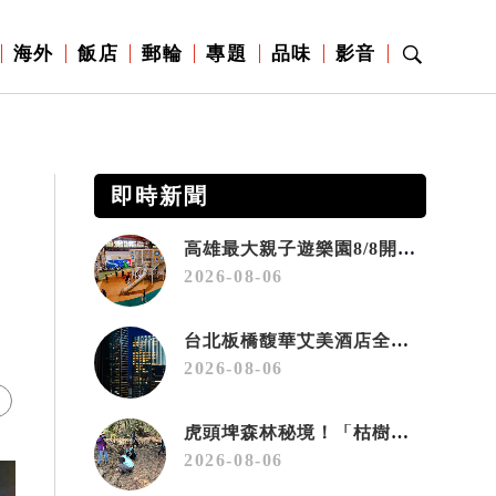
海外
飯店
郵輪
專題
品味
影音
即時新聞
高雄最大親子遊樂園8/8開幕！30項設施免費玩、YOYO家族嗨翻暑假
2026-08-06
台北板橋馥華艾美酒店全新開幕 感官藝術策展打造旅居新風格
2026-08-06
虎頭埤森林秘境！「枯樹籬步道」生態復育有成 走進大自然生命教室
2026-08-06