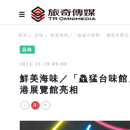
首頁
品味
鮮美海味／「鱻猛台味館」 優質水產品 
品味
2021-11-20 09:00
鮮美海味／「鱻猛台味館」 
港展覽館亮相
-
A
+