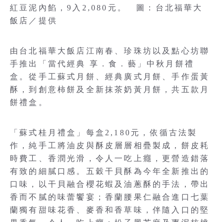
紅豆泥內餡，9入2,080元。 圖：台北福華大
飯店／提供
由台北福華大飯店江南春、珍珠坊以及點心坊聯
手推出「當代經典 享．食．藝」中秋月餅禮
盒。從手工蘇式月餅、經典廣式月餅、手作蛋黃
酥，到創意柿餅及全新抹茶奶黃月餅，共五款月
餅禮盒。
「蘇式桂月禮盒」每盒2,180元，依循古法製
作，純手工將油皮與酥皮層層相疊製成，餅皮耗
時費工、香潤光滑，令人一吃上癮，更營造錯落
有致的細膩口感。五穀干貝酥為今年全新推出的
口味，以干貝融合櫻花蝦及油蔥酥的手法，帶出
香而不膩的味蕾饗宴；香蘭腰果仁融合進口七葉
蘭獨有甜味花香、麥香和香草味，伴隨入口的堅