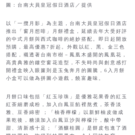
圖：台南大員皇冠假日酒店／提供
以「一攬月影」為主題，台南大員皇冠假日酒店
推出「窗月想啡」月餅禮盒，延續去年大受好評
的中式月餅與西式咖啡的絕妙搭配。即日起開放
預購，最高優惠7折起。外觀以紅、黑、金三色
搭配，襯透著台南市樹－鳳凰木盛開的鳳凰花，
高貴典雅的鏤空窗花造型，不失時尚與創意感打
開禮盒映入眼簾則是玉兔奔月的圖騰，6入月餅
小盒可以做為拼圖小遊戲，饒富趣味。
月餅口味包括「紅玉珍珠」是優雅花果香的紅玉
紅茶細磨成粉，加入白鳳豆餡裡熬煮，茶香淡
雅、豆香綿密 ；「柚香檸檬」以新鮮柚皮做成
果乾後，糖漬加入白鳳豆沙與檸檬汁，酸中帶
甜、清新感十足；「酒釀桂圓」是餅皮包進了酒