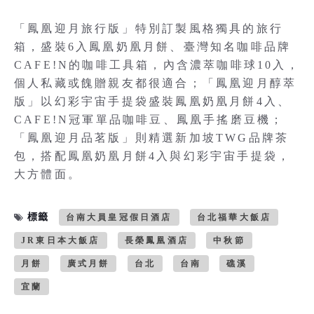
「鳳凰迎月旅行版」特別訂製風格獨具的旅行
箱，盛裝6入鳳凰奶凰月餅、臺灣知名咖啡品牌
CAFE!N的咖啡工具箱，內含濃萃咖啡球10入，
個人私藏或餽贈親友都很適合；「鳳凰迎月醇萃
版」以幻彩宇宙手提袋盛裝鳳凰奶凰月餅4入、
CAFE!N冠軍單品咖啡豆、鳳凰手搖磨豆機；
「鳳凰迎月品茗版」則精選新加坡TWG品牌茶
包，搭配鳳凰奶凰月餅4入與幻彩宇宙手提袋，
大方體面。
標籤
台南大員皇冠假日酒店
台北福華大飯店
JR東日本大飯店
長榮鳳凰酒店
中秋節
月餅
廣式月餅
台北
台南
礁溪
宜蘭