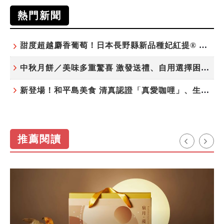
熱門新聞
甜度超越麝香葡萄！日本長野縣新品種妃紅提® 微風超市限期販售
中秋月餅／美味多重驚喜 激發送禮、自用選擇困難症
新登場！和平島美食 清真認證「真愛咖哩」、生態飲食「禾口丘」
推薦閱讀