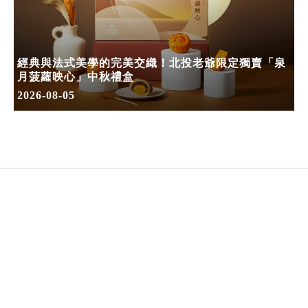
經典與法式美學的完美交織！北投老爺限定獨賣「泉
月菠蘿映心」中秋禮盒
2026-08-05