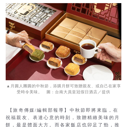
▲月圓人團圓的中秋節，添購月餅可致贈親友、或自己在家享
受時令美味。 圖：台南大員皇冠假日酒店／提供
【旅奇傳媒/編輯部報導】中秋節即將來臨，在
祝福親友、表達心意的時刻，致贈精緻美味的月
餅，最是體面大方。而各家飯店也卯足了勁，推