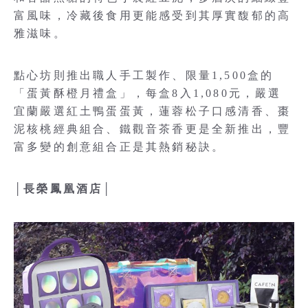
富風味，冷藏後食用更能感受到其厚實馥郁的高
雅滋味。
點心坊則推出職人手工製作、限量1,500盒的
「蛋黃酥橙月禮盒」，每盒8入1,080元，嚴選
宜蘭嚴選紅土鴨蛋蛋黃，蓮蓉松子口感清香、棗
泥核桃經典組合、鐵觀音茶香更是全新推出，豐
富多變的創意組合正是其熱銷秘訣。
│長榮鳳凰酒店│