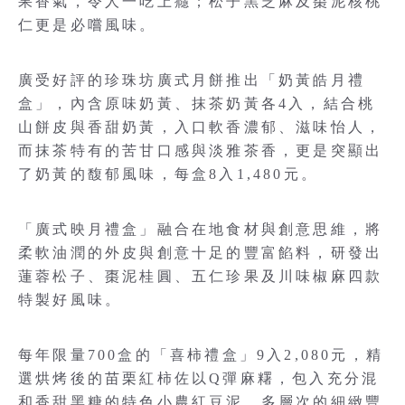
果香氣，令人一吃上癮；松子黑芝麻及棗泥核桃
仁更是必嚐風味。
廣受好評的珍珠坊廣式月餅推出「奶黃皓月禮
盒」，內含原味奶黃、抹茶奶黃各4入，結合桃
山餅皮與香甜奶黃，入口軟香濃郁、滋味怡人，
而抹茶特有的苦甘口感與淡雅茶香，更是突顯出
了奶黃的馥郁風味，每盒8入1,480元。
「廣式映月禮盒」融合在地食材與創意思維，將
柔軟油潤的外皮與創意十足的豐富餡料，研發出
蓮蓉松子、棗泥桂圓、五仁珍果及川味椒麻四款
特製好風味。
每年限量700盒的「喜柿禮盒」9入2,080元，精
選烘烤後的苗栗紅柿佐以Q彈麻糬，包入充分混
和香甜黑糖的特色小農紅豆泥，多層次的細緻豐