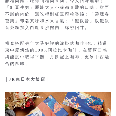
釀桂圓餡，吃得到桂圓果肉，令人回味無窮；
「紅豆牛奶」屬於大人小孩都喜愛的口味，甜而
不膩的內餡，還吃得到紅豆顆粒香綿；「碧螺春
芭樂」帶著茶味和水果香氣；「鐵觀音」以鐵觀
音茶粉加入白鳳豆沙餡內，綿密回甘。
禮盒搭配去年大受好評的濾掛式咖啡4包，精選
東中度烘焙的100%阿拉比卡咖啡，在醇厚口感
與酸度中取得平衡，月餅配上咖啡，更添中西融
合的風味。
│JR東日本大飯店│