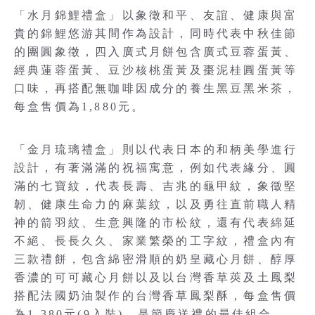
「水月錦鯉禮盒」以象徵和平、友誼、健康與富
貴的錦鯉悠游其間作為設計，同時代表中秋佳節
的團圓象徵，四入廣式月餅包含廣式豆蓉蛋黃、
經典蓮蓉蛋黃、豆沙核桃蛋黃及棗泥桂圓蛋黃等
口味，再搭配無咖啡因成分的養生黑豆黑米茶，
每盒售價為1,880元。
「金月琉璃禮盒」則以代表日本的和柄美學進行
設計，有著滿滿的祝福寓意，例如代表緣分、圓
滿的七寶紋，代表長壽、吉兆的龜甲紋，象徵堅
韌、健康生命力的麻葉紋，以及勇往直前職人精
神的箭羽紋、生意興隆的市松紋，還有代表綿延
不絕、長長久久、家業繁榮的工字紋，禮盒內有
三款禮餅，包含綿密滑順的奶皇藏心月餅、醇厚
香濃的可可藏心月餅以及以台灣香草莢及土鳳梨
搭配法國奶油製作的台灣香草鳳梨酥，每盒售價
為1,380元(9入裝)，是節慶送禮的最佳組合。