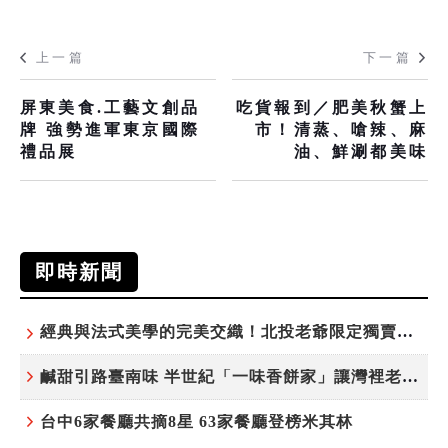
上一篇
下一篇
屏東美食.工藝文創品
吃貨報到／肥美秋蟹上
牌 強勢進軍東京國際
市！清蒸、嗆辣、麻
禮品展
油、鮮涮都美味
即時新聞
經典與法式美學的完美交織！北投老爺限定獨賣「泉月菠蘿映心」中秋禮盒
鹹甜引路臺南味 半世紀「一味香餅家」讓灣裡老街散發餅香
台中6家餐廳共摘8星 63家餐廳登榜米其林