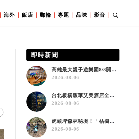
海外
飯店
郵輪
專題
品味
影音
即時新聞
高雄最大親子遊樂園8/8開幕！30項設施免費玩、YOYO家族嗨翻暑假
2026-08-06
台北板橋馥華艾美酒店全新開幕 感官藝術策展打造旅居新風格
2026-08-06
虎頭埤森林秘境！「枯樹籬步道」生態復育有成 走進大自然生命教室
2026-08-06