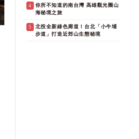
你所不知道的南台灣 高雄觀光圈山
4
海秘境之旅
北投全新綠色廊道！台北「小牛埔
5
步道」打造近郊山生態秘境