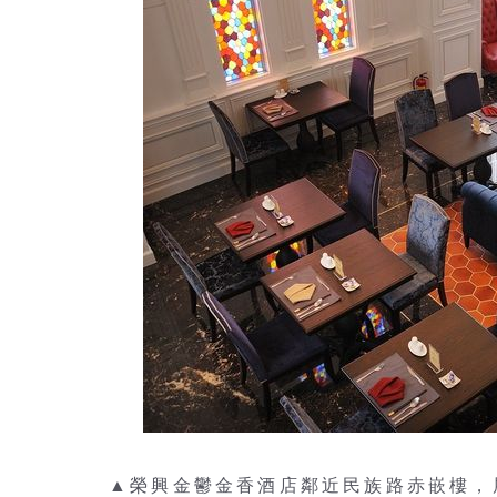
▲榮興金鬱金香酒店鄰近民族路赤嵌樓，