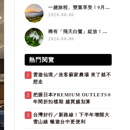
一趟旅程、雙重享受！9月住宿合歡山 順遊奧萬大10元優惠入園
2026-08-06
稀有「飛天白鷺」綻放！神戶六甲高山植物園「鷺草」珍貴現身
2026-08-06
熱門閱覽
雲遊仙境／坐客蘇家農場 來了就不
1
想走
把握日本PREMIUM OUTLETS®
2
年間折扣檔期 越買越划算
台灣好行／新路線！下半年增開大
3
雪山線 暢遊台中更便利