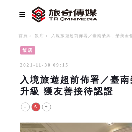
首頁
飯店
入境旅遊超前佈署／臺南榮興、榮美金
飯店
2021-11-30 09:15
入境旅遊超前佈署／臺南
升級 獲友善接待認證
-
A
+