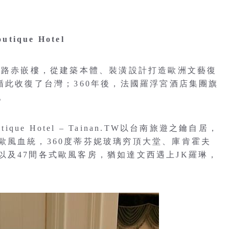
tique Hotel
民族路赤嵌樓，從建築本體、裝潢設計打造歐洲文藝復
循此收復了台灣；360年後，法國羅浮宮酒店集團旗
。
tique Hotel – Tainan.TW以台南旅遊之鑰自居，
歐風血統，360度蒂芬妮玻璃穷頂大堂、庫肯霍夫
以及47間各式歐風客房，猶如達文西遇上JK羅琳，