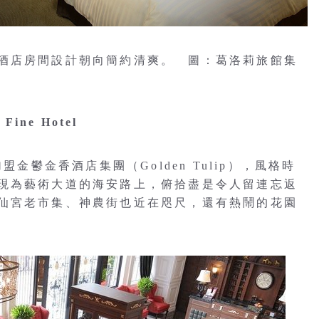
酒店房間設計朝向簡約清爽。 圖：葛洛莉旅館集
Fine Hotel
盟金鬱金香酒店集團（Golden Tulip），風格時
現為藝術大道的海安路上，俯拾盡是令人留連忘返
仙宮老市集、神農街也近在咫尺，還有熱鬧的花園