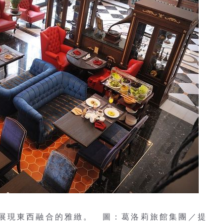
展現東西融合的雅緻。 圖：葛洛莉旅館集團／提