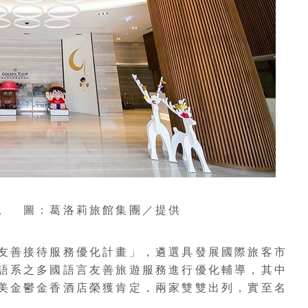
。 圖：葛洛莉旅館集團／提供
友善接待服務優化計畫」，遴選具發展國際旅客市
語系之多國語言友善旅遊服務進行優化輔導，其中
美金鬱金香酒店榮獲肯定，兩家雙雙出列，實至名