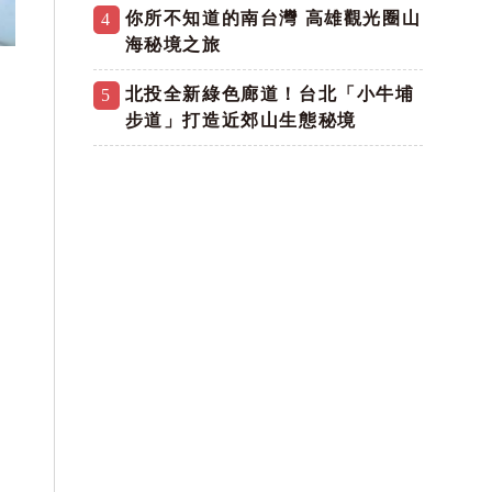
你所不知道的南台灣 高雄觀光圈山
4
海秘境之旅
北投全新綠色廊道！台北「小牛埔
5
步道」打造近郊山生態秘境