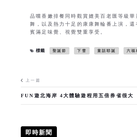
品嚐香嫩排餐同時觀賞媲美百老匯等級華
舞，以及熱力十足的康康舞輪番上演，還
賓滿足味覺、視覺雙重享受。
標籤
聖誕節
下雪
童話耶誕
六福
上一篇
FUN遊北海岸 4大體驗遊程用五倍券省很大
即時新聞