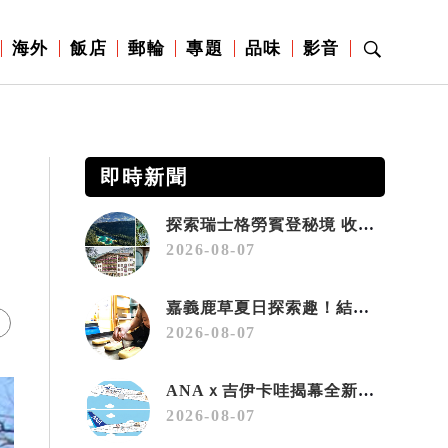
海外
飯店
郵輪
專題
品味
影音
即時新聞
探索瑞士格勞賓登秘境 收藏六種阿爾卑斯夏日療癒之旅
2026-08-07
嘉義鹿草夏日探索趣！結合科學、農場與自然的親子小旅行
2026-08-07
ANAｘ吉伊卡哇揭幕全新彩繪機「Chiikawa JET」
2026-08-07