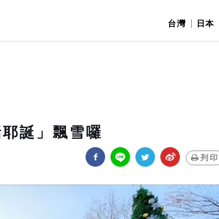
台灣
日本
話耶誕」飄雪囉
列印