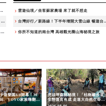
夏日探索趣！結合科學、農場與自然的親子小旅行
雲遊仙境／坐客蘇家農場 來了就不想走
高雄最大親子遊樂園8/8開幕！30項設施免費玩、YOYO家族嗨翻暑假
台灣好行／新路線！下半年增開大雪
虎頭埤森林秘境！「枯樹籬步道」生態復育有成 走進大自然生命教室
你所不知道的南台灣 高雄觀光圈山海秘境之旅
遊樂園8/8開幕！30
虎頭埤森林秘境！「枯樹籬步道
玩、YOYO家族嗨翻暑
生態復育有成 走進大自然生命教
室
2026-08-06