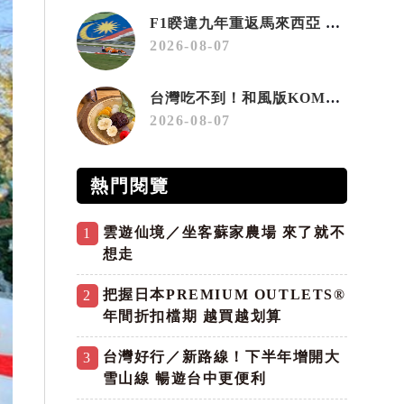
F1睽違九年重返馬來西亞 三大國際賽事打造10月運動旅遊熱潮 賽車、自行車、路跑同週登場
2026-08-07
台灣吃不到！和風版KOMEDA咖啡讓你吃遍名古屋在地美食
2026-08-07
熱門閱覽
雲遊仙境／坐客蘇家農場 來了就不
1
想走
把握日本PREMIUM OUTLETS®
2
年間折扣檔期 越買越划算
台灣好行／新路線！下半年增開大
3
雪山線 暢遊台中更便利