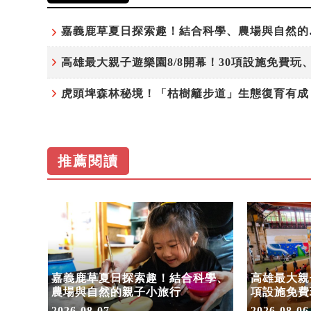
嘉義鹿草
推薦閱讀
步道」
嘉義鹿草夏日探索趣！結合科學、
高雄最大親子
命教
農場與自然的親子小旅行
項設施免費
假
2026-08-07
2026-08-06