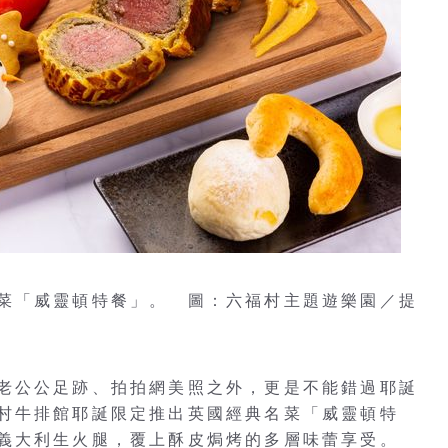
菜「威靈頓特餐」。 圖：六福村主題遊樂園／提
老公公足跡、拍拍網美照之外，更是不能錯過耶誕
村牛排館耶誕限定推出英國經典名菜「威靈頓特
義大利生火腿，覆上酥皮焗烤的多層味蕾享受。