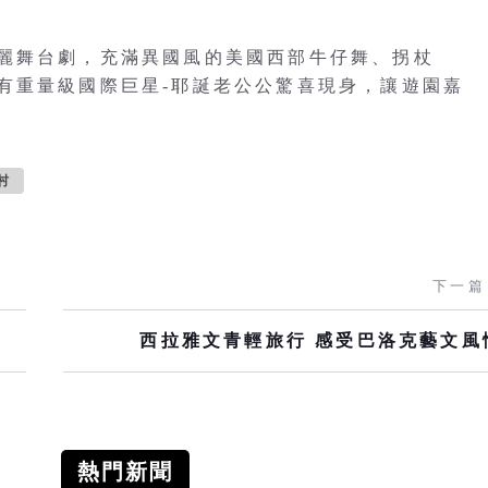
麗舞台劇，充滿異國風的美國西部牛仔舞、拐杖
有重量級國際巨星-耶誕老公公驚喜現身，讓遊園嘉
村
下一篇
西拉雅文青輕旅行 感受巴洛克藝文風
熱門新聞