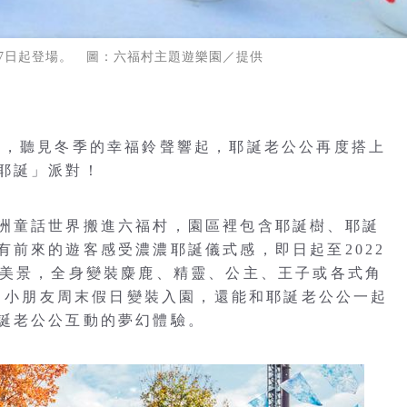
27日起登場。 圖：六福村主題遊樂園／提供
噹，聽見冬季的幸福鈴聲響起，耶誕老公公再度搭上
耶誕」派對！
洲童話世界搬進六福村，園區裡包含耶誕樹、耶誕
有前來的遊客感受濃濃耶誕儀式感，即日起至2022
雪美景，全身變裝麋鹿、精靈、公主、王子或各式角
），小朋友周末假日變裝入園，還能和耶誕老公公一起
誕老公公互動的夢幻體驗。