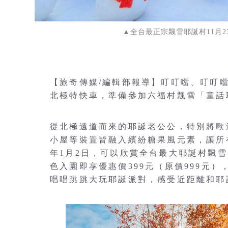
▲全台最正宗飄雪耶誕村11月
【旅奇傳媒/編輯部報導】叮叮噹、叮叮
北極特快車，準備參加六福村飄雪「童話
從北極遠道而來的耶誕老公公，特別將歐
小屋等裝置皆融入繽紛糖果風元素，讓所
年1月2日，可以欣賞全台最大耶誕村飄
色入園即享優惠價399元（原價999元
唱唱跳跳大玩耶誕派對，感受近距離和耶