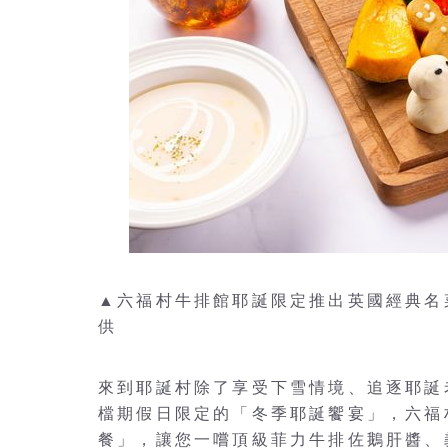
▲六福村牛排館耶誕限定推出英國經典名
供
來到耶誕村除了享受下雪情境、追逐耶誕
檔期假日限定的「冬季耶誕饗宴」，六福
餐」，讓您一嚐頂級菲力牛排佐鵝肝醬、