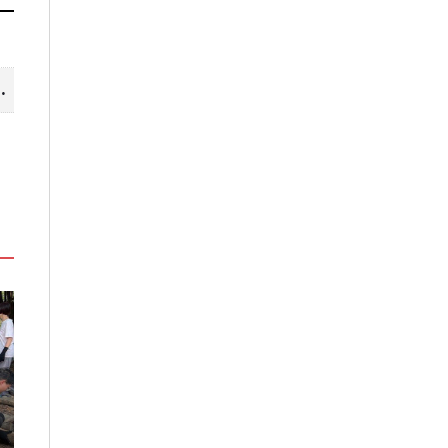
山線 暢遊台中更便利
」
嘉義鹿草夏日探索趣！結合科學、
高雄最大親子遊樂
農場與自然的親子小旅行
項設施免費玩、
假
2026-08-07
2026-08-06