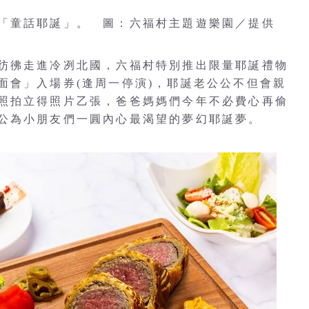
「童話耶誕」。 圖：六福村主題遊樂園／提供
彷彿走進冷冽北國，六福村特別推出限量耶誕禮物
面會」入場券(逢周一停演)，耶誕老公公不但會親
照拍立得照片乙張，爸爸媽媽們今年不必費心再偷
公為小朋友們一圓內心最渴望的夢幻耶誕夢。