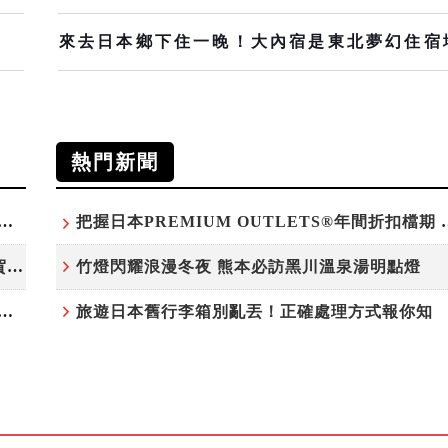
來去日本鄉下住一晚！大內宿是東北夢幻住宿
熱門新聞
白鷺」綻放！神戶六甲高山植物園「鷺草」珍貴現身
把握日本PREMIUM OU
220萬人次朝聖「吉卜力展」首度移師九州！佐賀站早鳥平日套票8/10搶先開賣
竹燈閃耀浪漫冬夜 熊本必訪黑川溫泉湯明點燈
中湖賞日落！水陸兩用巴士「山中湖的河馬」暑假加開夕陽班次
旅遊日本舊行李箱別亂丟！正確處理方式報你知