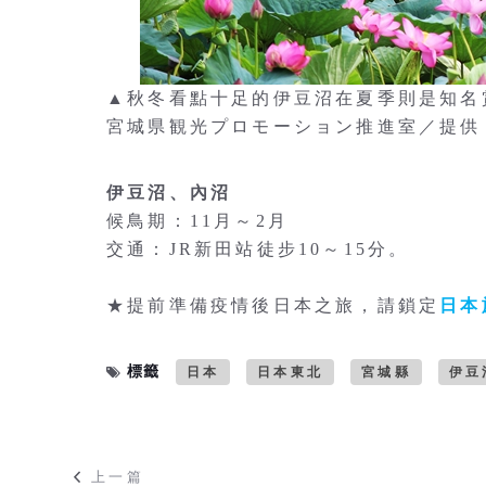
▲秋冬看點十足的伊豆沼在夏季則是知名
宮城県観光プロモーション推進室／提供
伊豆沼、內沼
候鳥期：11月～2月
交通：JR新田站徒步10～15分。
★提前準備疫情後日本之旅，請鎖定
日本
標籤
日本
日本東北
宮城縣
伊豆
上一篇