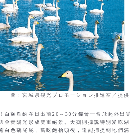
。 圖：宮城県観光プロモーション推進室／提供
！白額雁約在日出前20～30分鐘會一齊飛起外出覓
與金黃陽光形成雙重絕景。天鵝則據說特別愛吃湖
癒白色鵝屁屁，當吃飽抬頭後，還能捕捉到牠們滿