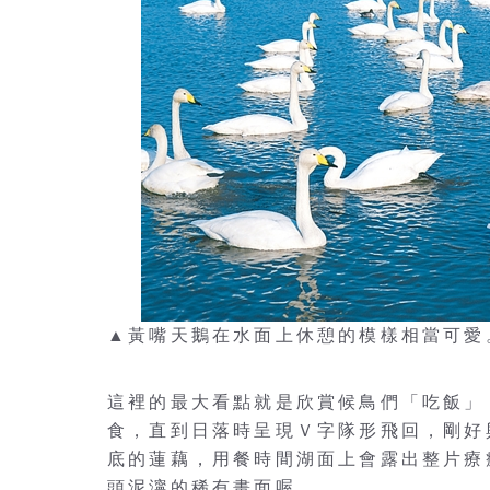
▲黃嘴天鵝在水面上休憩的模樣相當可愛
這裡的最大看點就是欣賞候鳥們「吃飯」
食，直到日落時呈現Ｖ字隊形飛回，剛好
底的蓮藕，用餐時間湖面上會露出整片療
頭泥濘的稀有畫面喔。