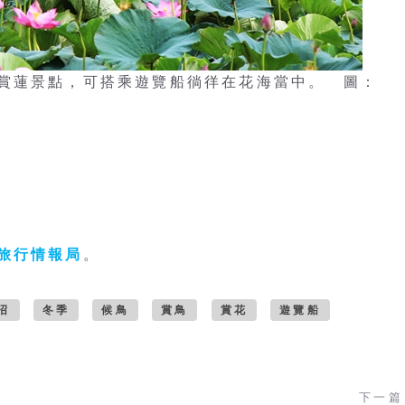
賞蓮景點，可搭乘遊覽船徜徉在花海當中。 圖：
旅行情報局
。
沼
冬季
候鳥
賞鳥
賞花
遊覽船
下一篇