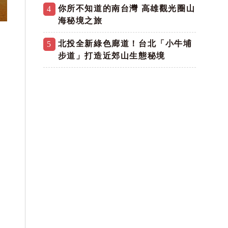
你所不知道的南台灣 高雄觀光圈山
4
海秘境之旅
北投全新綠色廊道！台北「小牛埔
5
步道」打造近郊山生態秘境