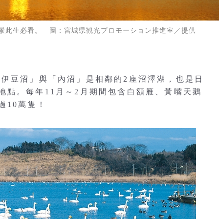
景此生必看。 圖：宮城県観光プロモーション推進室／提供
「伊豆沼」與「內沼」是相鄰的2座沼澤湖，也是日
地點。每年11月～2月期間包含白額雁、黃嘴天鵝
過10萬隻！