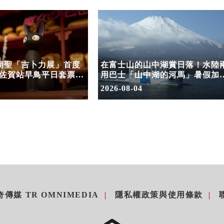
次朝聖「吉卜力展」首度
在富士山的山中湖賞日落！水陸
佐賀站早鳥平日套票
用巴士「山中湖的河馬」暑假加
開賣
夕陽班次
2026-08-04
傳媒 TR OMNIMEDIA
隱私權政策與使用條款