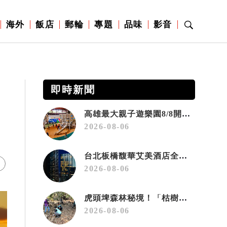
海外
飯店
郵輪
專題
品味
影音
即時新聞
高雄最大親子遊樂園8/8開幕！30項設施免費玩、YOYO家族嗨翻暑假
2026-08-06
台北板橋馥華艾美酒店全新開幕 感官藝術策展打造旅居新風格
2026-08-06
虎頭埤森林秘境！「枯樹籬步道」生態復育有成 走進大自然生命教室
2026-08-06