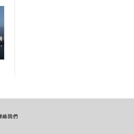
兩
稀有「飛天白鷺」綻放！神戶六甲
220萬人次朝
開
高山植物園「鷺草」珍貴現身
移師九州！佐賀
8/10搶先開賣
2026-08-06
2026-08-05
聯絡我們