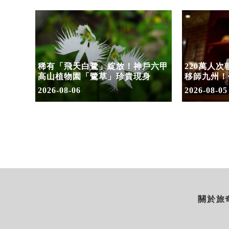
水陸兩
稀有「飛天白鷺」綻放！神戶六甲
220萬人
假加開
高山植物園「鷺草」珍貴現身
移師九州！
8/10搶先
2026-08-06
2026-08-05
關於旅奇