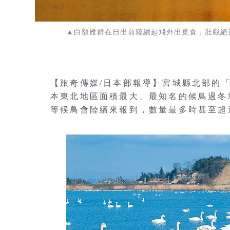
▲白額雁群在日出前陸續起飛外出覓食，壯觀絕
【旅奇傳媒/日本部報導】宮城縣北部的
本東北地區面積最大、最知名的候鳥過冬
等候鳥會陸續來報到，數量最多時甚至超