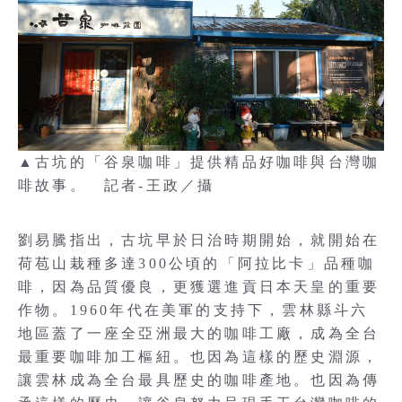
▲古坑的「谷泉咖啡」提供精品好咖啡與台灣咖
啡故事。 記者-王政／攝
劉易騰指出，古坑早於日治時期開始，就開始在
荷苞山栽種多達300公頃的「阿拉比卡」品種咖
啡，因為品質優良，更獲選進貢日本天皇的重要
作物。1960年代在美軍的支持下，雲林縣斗六
地區蓋了一座全亞洲最大的咖啡工廠，成為全台
最重要咖啡加工樞紐。也因為這樣的歷史淵源，
讓雲林成為全台最具歷史的咖啡產地。也因為傳