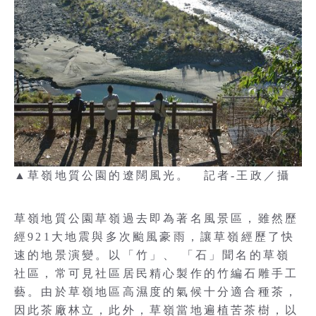
▲草嶺地質公園的遼闊風光。 記者-王政／攝
草嶺地質公園草嶺過去即為著名風景區，雖然歷
經921大地震與多次颱風豪雨，讓草嶺經歷了快
速的地景演變。以「竹」、 「石」聞名的草嶺
社區，常可見社區居民精心製作的竹編石雕手工
藝。由於草嶺地區高濕度的氣候十分適合種茶，
因此茶廠林立，此外，草嶺當地遍植苦茶樹，以