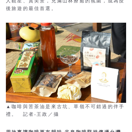
人觀星、賞美景，充滿山林療癒的氛圍，成為疫
後旅遊的最佳首選。
▲咖啡與苦茶油是來古坑、草嶺不可錯過的伴手
禮。 記者-王政／攝