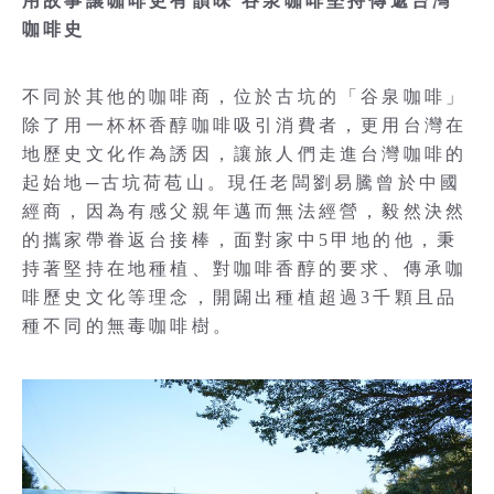
用故事讓咖啡更有韻味 谷泉咖啡堅持傳遞台灣
咖啡史
不同於其他的咖啡商，位於古坑的「谷泉咖啡」
除了用一杯杯香醇咖啡吸引消費者，更用台灣在
地歷史文化作為誘因，讓旅人們走進台灣咖啡的
起始地─古坑荷苞山。現任老闆劉易騰曾於中國
經商，因為有感父親年邁而無法經營，毅然決然
的攜家帶眷返台接棒，面對家中5甲地的他，秉
持著堅持在地種植、對咖啡香醇的要求、傳承咖
啡歷史文化等理念，開闢出種植超過3千顆且品
種不同的無毒咖啡樹。