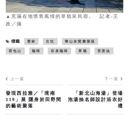
▲充滿在地懷舊風情的草嶺呆民宿。 記者-王
政／攝
標籤
雲林
古坑
華山休閒農業區
荷包山
咖啡
谷泉咖啡
草嶺
苦茶油
上一篇
下一篇
發現西拉雅／「境南
「新北山海湯」登場
119」展 隱身於田野間
泡湯抽名師設計浴衣好
的藝術聚落
禮