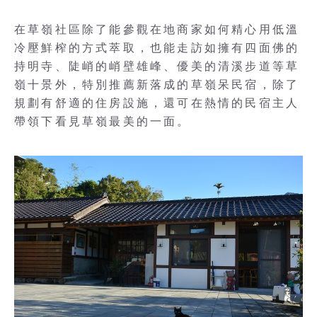
在草嶺社區除了能參觀在地商家如何精心用低溫
冷壓鮮榨的方式萃取，也能走訪如擁有四面佛的
持明寺、陡峭的峭壁雄峰、優美的清溪步道等草
嶺十景外，特別推薦新落成的草嶺呆民宿，除了
規劃有舒適的住房設施，還可在熱情的民宿主人
帶領下看見草嶺最美的一面。