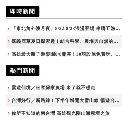
即時新聞
「東北角外澳月夜」8/22-8/23浪漫登場 串聯五漁村、音樂、市集、火舞與慢旅共度夏夜
嘉義鹿草夏日探索趣！結合科學、農場與自然的親子小旅行
高雄最大親子遊樂園8/8開幕！30項設施免費玩、YOYO家族嗨翻暑假
熱門新聞
雲遊仙境／坐客蘇家農場 來了就不想走
台灣好行／新路線！下半年增開大雪山線 暢遊台中更便利
你所不知道的南台灣 高雄觀光圈山海秘境之旅