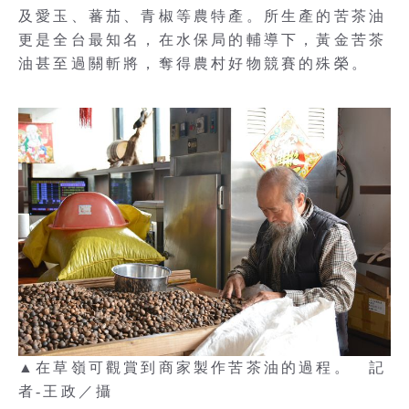
及愛玉、蕃茄、青椒等農特產。所生產的苦茶油
更是全台最知名，在水保局的輔導下，黃金苦茶
油甚至過關斬將，奪得農村好物競賽的殊榮。
▲在草嶺可觀賞到商家製作苦茶油的過程。 記
者-王政／攝