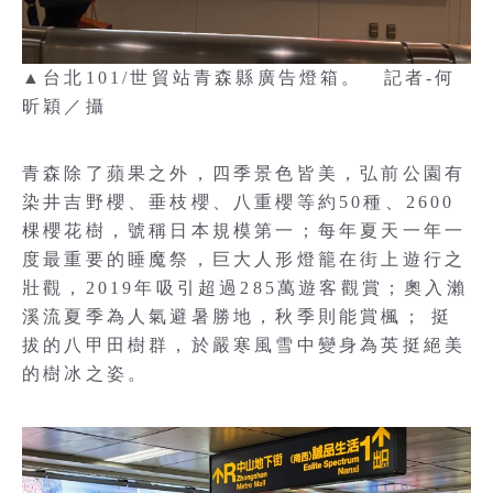
▲台北101/世貿站青森縣廣告燈箱。 記者-何
昕穎／攝
青森除了蘋果之外，四季景色皆美，弘前公園有
染井吉野櫻、垂枝櫻、八重櫻等約50種、2600
棵櫻花樹，號稱日本規模第一；每年夏天一年一
度最重要的睡魔祭，巨大人形燈籠在街上遊行之
壯觀，2019年吸引超過285萬遊客觀賞；奧入瀨
溪流夏季為人氣避暑勝地，秋季則能賞楓； 挺
拔的八甲田樹群，於嚴寒風雪中變身為英挺絕美
的樹冰之姿。