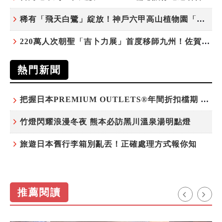
稀有「飛天白鷺」綻放！神戶六甲高山植物園「鷺草」珍貴現身
220萬人次朝聖「吉卜力展」首度移師九州！佐賀站早鳥平日套票8/10搶先開賣
熱門新聞
把握日本PREMIUM OUTLETS®年間折扣檔期 越買越划算
竹燈閃耀浪漫冬夜 熊本必訪黑川溫泉湯明點燈
旅遊日本舊行李箱別亂丟！正確處理方式報你知
推薦閱讀