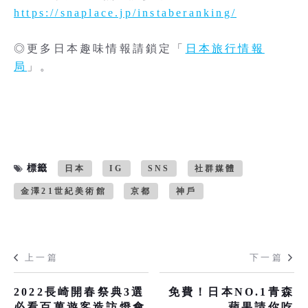
https://snaplace.jp/instaberanking/
◎更多日本趣味情報請鎖定「
日本旅行情報
局
」。
標籤
日本
IG
SNS
社群媒體
金澤21世紀美術館
京都
神戶
上一篇
下一篇
2022長崎開春祭典3選
免費！日本NO.1青森
必看百萬遊客造訪燈會
蘋果請你吃