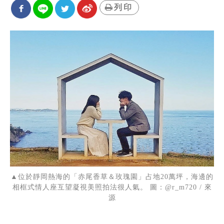
列印
▲位於靜岡熱海的「赤尾香草＆玫瑰園」占地20萬坪，海邊的
相框式情人座互望凝視美照拍法很人氣。 圖：@r_m720 / 來
源