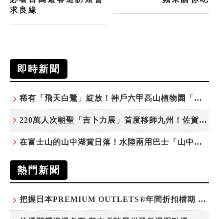
求良緣
即時新聞
稀有「飛天白鷺」綻放！神戶六甲高山植物園「鷺草」珍貴現身
220萬人次朝聖「吉卜力展」首度移師九州！佐賀站早鳥平日套票8/10搶先開賣
在富士山的山中湖賞日落！水陸兩用巴士「山中湖的河馬」暑假加開夕陽班次
熱門新聞
把握日本PREMIUM OUTLETS®年間折扣檔期 越買越划算