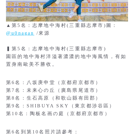
▲第5名：志摩地中海村(三重縣志摩市)圖：
@u0nagan
/來源
▍第5名：志摩地中海村(三重縣志摩市)
園區的地中海村洋溢著濃濃的地中海風情，有如
置身南歐美不勝收。
第6名：八坂庚申堂（京都府京都市）
第7名：未来心の丘（廣島県尾道市）
第8名：生石高原（和歌山縣有田郡）
第9名：SHIBUYA SKY（東京都涉谷區）
第10名：陶板名画の庭（京都府京都市）
第6名到第10名照片請參考：