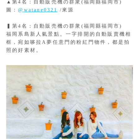
▲第4名：自動販売機の群衆(福岡縣福岡市)
圖：
@watane0321
/來源
▍第4名：自動販売機の群衆(福岡縣福岡市)
福岡系島新人氣景點。一字排開的自動販賣機相
框，宛如哆拉A夢任意門的粉紅門物件，都是拍
照的好素材。