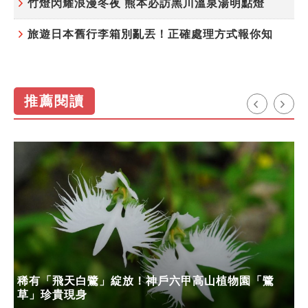
竹燈閃耀浪漫冬夜 熊本必訪黑川溫泉湯明點燈
旅遊日本舊行李箱別亂丟！正確處理方式報你知
推薦閱讀
稀有「飛天白鷺」綻放！神戶六甲高山植物園「鷺
草」珍貴現身