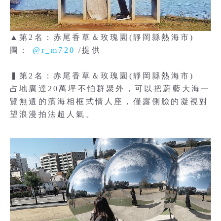
▲第2名：赤尾香草＆玫瑰園(靜岡縣熱海市)
圖：
@r_m720
/
提供
▍第2名：赤尾香草＆玫瑰園(靜岡縣熱海市)
占地廣達20萬坪不怕群聚外，可以把蔚藍大海一
覽無遺的濱海相框式情人座，僅露側臉的凝視對
望浪漫拍法超人氣。