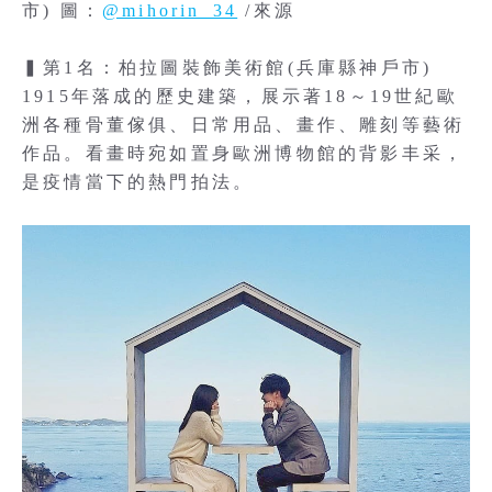
市) 圖：
@mihorin_34
/來源
▍第1名：柏拉圖裝飾美術館(兵庫縣神戶市)
1915年落成的歷史建築，展示著18～19世紀歐
洲各種骨董傢俱、日常用品、畫作、雕刻等藝術
作品。看畫時宛如置身歐洲博物館的背影丰采，
是疫情當下的熱門拍法。