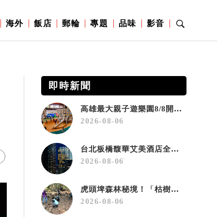
海外
飯店
郵輪
專題
品味
影音
即時新聞
高雄最大親子遊樂園8/8開幕！30項設施免費玩、YOYO家族嗨翻暑假
2026-08-06
台北板橋馥華艾美酒店全新開幕 感官藝術策展打造旅居新風格
2026-08-06
虎頭埤森林秘境！「枯樹籬步道」生態復育有成 走進大自然生命教室
2026-08-06