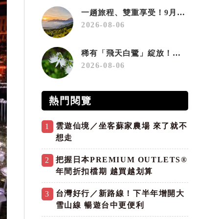
一趟旅程、雙重享受！9月住宿合歡山 順遊奧萬大10元優惠入園
2026-08-06
稀有「飛天白鷺」綻放！神戶六甲高山植物園「鷺草」珍貴現身
2026-08-06
熱門閱覽
雲遊仙境／坐客蘇家農場 來了就不
1
想走
把握日本PREMIUM OUTLETS®
2
年間折扣檔期 越買越划算
台灣好行／新路線！下半年增開大
3
雪山線 暢遊台中更便利