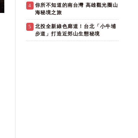
你所不知道的南台灣 高雄觀光圈山
4
海秘境之旅
北投全新綠色廊道！台北「小牛埔
5
步道」打造近郊山生態秘境