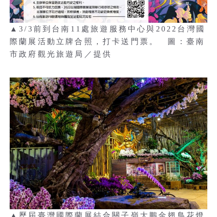
▲3/3前到台南11處旅遊服務中心與2022台灣國
際蘭展活動立牌合照，打卡送門票。 圖：臺南
市政府觀光旅遊局／提供
▲歷屆臺灣國際蘭展結合關子嶺大鵬金翅鳥花燈