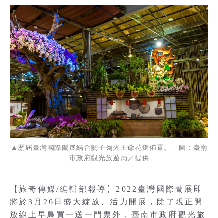
▲歷屆臺灣國際蘭展結合關子嶺火王爺花燈佈置。 圖：臺南
市政府觀光旅遊局／提供
【旅奇傳媒/編輯部報導】2022臺灣國際蘭展即
將於3月26日盛大綻放、活力開展，除了現正開
放線上早鳥買一送一門票外，臺南市政府觀光旅