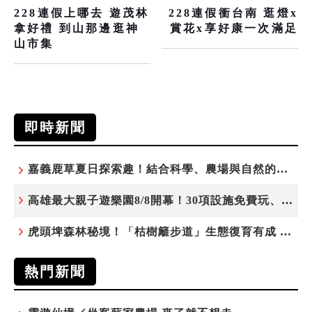
228連假上哪去 遊茂林
228連假衝台南 逛燈x
拿好禮 到山那邊逛神
賞花x享好康一次滿足
山市集
即時新聞
嘉義鹿草夏日探索趣！結合科學、農場與自然的親子小旅行
高雄最大親子遊樂園8/8開幕！30項設施免費玩、YOYO家族嗨翻暑假
虎頭埤森林秘境！「枯樹籬步道」生態復育有成 走進大自然生命教室
熱門新聞