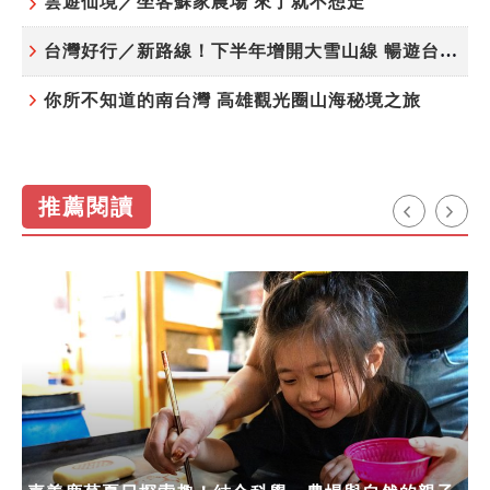
雲遊仙境／坐客蘇家農場 來了就不想走
台灣好行／新路線！下半年增開大雪山線 暢遊台中更便利
你所不知道的南台灣 高雄觀光圈山海秘境之旅
推薦閱讀