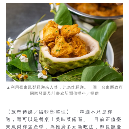
▲利用臺東鳳梨釋迦來入菜，此為炸釋迦。 圖：台東縣政府
國際發展及計畫處新聞傳播科／提供
【旅奇傳媒／編輯部整理】 「釋迦不只是釋
迦，還可以是餐桌上美味菜餚喔」，目前正值臺
東鳳梨釋迦產季，為推廣多元新吃法，縣長饒慶