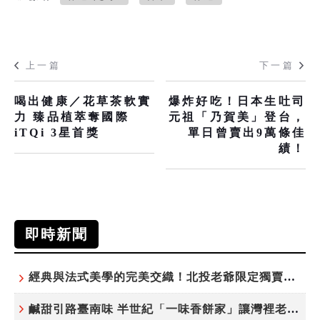
上一篇
下一篇
喝出健康／花草茶軟實
爆炸好吃！日本生吐司
力 臻品植萃奪國際
元祖「乃賀美」登台，
iTQi 3星首獎
單日曾賣出9萬條佳
績！
即時新聞
經典與法式美學的完美交織！北投老爺限定獨賣「泉月菠蘿映心」中秋禮盒
鹹甜引路臺南味 半世紀「一味香餅家」讓灣裡老街散發餅香