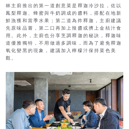
林主廚推出的第一道創意菜是釋迦冷沙拉，佐以
鳳梨釋迦、蜂蜜與牛奶調成的醬料，搭配在地新
鮮漁獲和當季水果；第二道為炸釋迦，主廚建議
先原味品嘗，第二口再加上辣醬或擠上金桔汁食
用。此外，主廚也分享烹調釋迦的秘訣，釋迦味
道優雅獨特，不用做過多調味，而為了避免釋迦
氧化變黑的現象，建議加入檸檬汁保持菜色美
觀。