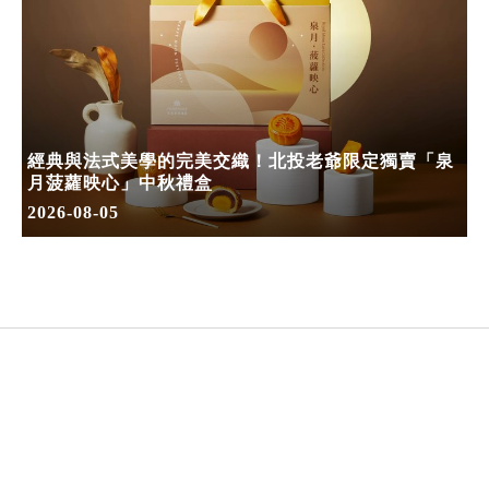
經典與法式美學的完美交織！北投老爺限定獨賣「泉
月菠蘿映心」中秋禮盒
2026-08-05