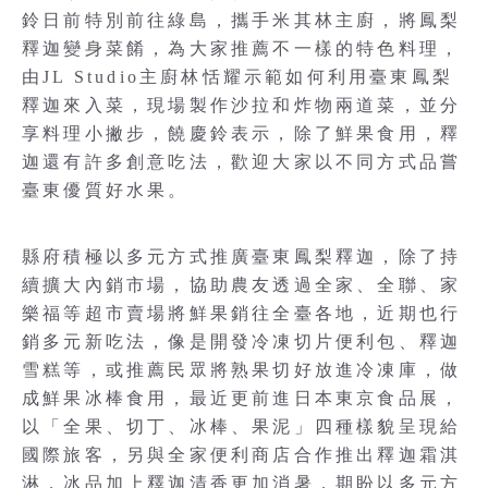
鈴日前特別前往綠島，攜手米其林主廚，將鳳梨
釋迦變身菜餚，為大家推薦不一樣的特色料理，
由JL Studio主廚林恬耀示範如何利用臺東鳳梨
釋迦來入菜，現場製作沙拉和炸物兩道菜，並分
享料理小撇步，饒慶鈴表示，除了鮮果食用，釋
迦還有許多創意吃法，歡迎大家以不同方式品嘗
臺東優質好水果。
縣府積極以多元方式推廣臺東鳳梨釋迦，除了持
續擴大內銷市場，協助農友透過全家、全聯、家
樂福等超市賣場將鮮果銷往全臺各地，近期也行
銷多元新吃法，像是開發冷凍切片便利包、釋迦
雪糕等，或推薦民眾將熟果切好放進冷凍庫，做
成鮮果冰棒食用，最近更前進日本東京食品展，
以「全果、切丁、冰棒、果泥」四種樣貌呈現給
國際旅客，另與全家便利商店合作推出釋迦霜淇
淋，冰品加上釋迦清香更加消暑，期盼以多元方