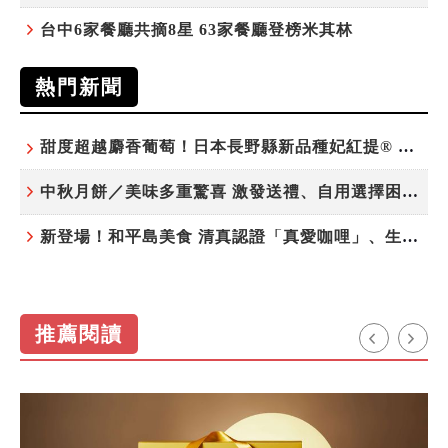
台中6家餐廳共摘8星 63家餐廳登榜米其林
熱門新聞
甜度超越麝香葡萄！日本長野縣新品種妃紅提® 微風超市限期販售
中秋月餅／美味多重驚喜 激發送禮、自用選擇困難症
新登場！和平島美食 清真認證「真愛咖哩」、生態飲食「禾口丘」
推薦閱讀