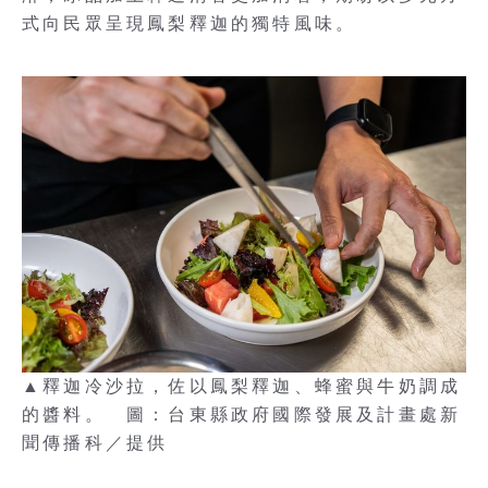
式向民眾呈現鳳梨釋迦的獨特風味。
▲釋迦冷沙拉，佐以鳳梨釋迦、蜂蜜與牛奶調成
的醬料。 圖：台東縣政府國際發展及計畫處新
聞傳播科／提供