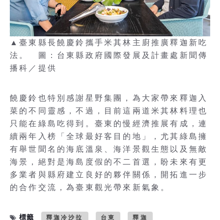
▲臺東縣長饒慶鈴攜手米其林主廚推廣釋迦新吃
法。 圖：台東縣政府國際發展及計畫處新聞傳
播科／提供
饒慶鈴也特別感謝星野集團，為大家帶來釋迦入
菜的不同靈感，不過，目前這兩道米其林料理也
只能在綠島吃得到。臺東的慢經濟推展有成，連
續兩年入榜「全球最好客目的地」，尤其綠島擁
有舉世聞名的海底溫泉、海洋景觀生態以及無敵
海景，絕對是海島度假的不二首選，盼未來有更
多業者與縣府建立良好的夥伴關係，開拓進一步
的合作交流，為臺東觀光帶來新氣象。
標籤
釋迦冷沙拉
台東
釋迦