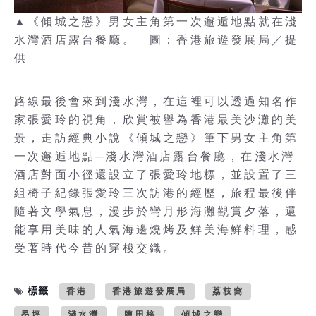
▲《傾城之戀》男女主角第一次邂逅地點就在淺
水灣酒店露台餐廳。 圖：香港旅遊發展局／提
供
路線最後會來到淺水灣，在這裡可以透過知名作
家張愛玲的視角，欣賞被譽為香港最美沙灘的美
景，走訪經典小說《傾城之戀》筆下男女主角第
一次邂逅地點─淺水灣酒店露台餐廳，在淺水灣
酒店對面小徑還設立了張愛玲地標，並設置了三
組椅子紀錄張愛玲三次訪港的經歷，旅程最後伴
隨著文學氣息，漫步於彎月形海灘觀賞夕落，還
能享用美味的人氣海邊燒烤及鮮美海鮮料理，感
受著時代今昔的穿梭交織。
標籤
香港
香港旅遊發展局
荔枝窩
昂坪
淺水灣
鹽田梓
傾城之戀