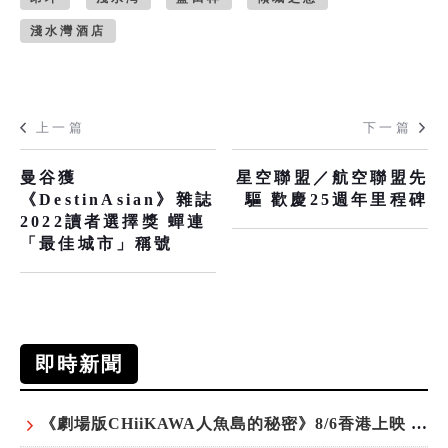
淺水灣酒店
上一篇
下一篇
曼谷獲
星空聯盟／航空聯盟先
《DestinAsian》雜誌
驅 歡慶25週年里程碑
2022讀者選擇獎 蟬連
「最佳城市」稱號
即時新聞
《劇場版CHiiKAWA人魚島的秘密》8/6香港上映 天星小輪變身吉伊卡哇主題渡輪乘風啟航