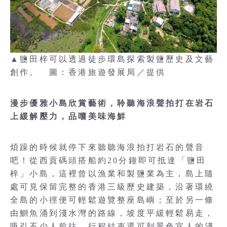
▲鹽田梓可以透過徒步環島探索製鹽歷史及文藝
創作。 圖：香港旅遊發展局／提供
漫步優雅小島欣賞藝術，聆聽海浪聲拍打在岩石
上緩解壓力，品嚐美味海鮮
煩躁的時候就停下來聽聽海浪拍打岩石的聲音
吧！從西貢碼頭搭船約20分鐘即可抵達「鹽田
梓」小島，這裡曾以漁業和製鹽業為主，島上隨
處可見保留完整的香港三級歷史建築，沿著環繞
全島的小徑便可輕鬆遊覽整座島嶼；至於另一條
由鰂魚涌到淺水灣的路線，坡度平緩輕鬆易走，
吸引不少人前往，行程結束還可到景色宜人的淺