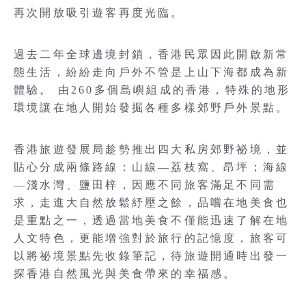
再次開放吸引遊客再度光臨。
過去二年全球邊境封鎖，香港民眾因此開啟新常
態生活，紛紛走向戶外不管是上山下海都成為新
體驗。 由260多個島嶼組成的香港，特殊的地形
環境讓在地人開始發掘各種多樣郊野戶外景點。
香港旅遊發展局趁勢推出四大私房郊野祕境，並
貼心分成兩條路線：山線—荔枝窩、昂坪；海線
—淺水灣、鹽田梓，因應不同旅客滿足不同需
求，走進大自然放鬆紓壓之餘，品嚐在地美食也
是重點之一，透過當地美食不僅能迅速了解在地
人文特色，更能增強對於旅行的記憶度，旅客可
以將祕境景點先收錄筆記，待旅遊開通時出發一
探香港自然風光與美食帶來的幸福感。