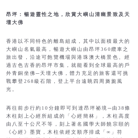
昂坪：暢遊靈性之地，欣賞大嶼山清幽景致及天
壇大佛
香港以不同特色的離島組成，其中以面積最大的
大嶼山名氣最高，暢遊大嶼山由昂坪360纜車之
旅出發，沿途可飽覽機場與港珠澳大橋景色。經
過古色古香的昂坪市集，就能看到全球最高的戶
外青銅坐佛─天壇大佛，體力充足的旅客還可挑
戰攀登268級石階，登上平台遠眺四周旖旎風
光。
再往前步行約10分鐘即可到達昂坪祕境─由38條
木柱刻上心經所組成的「心經簡林」，木柱高度
由八至十公尺不等，刻上著名國學大師饒宗頤的
《心經》墨寶，木柱依經文順序排成「∞」符