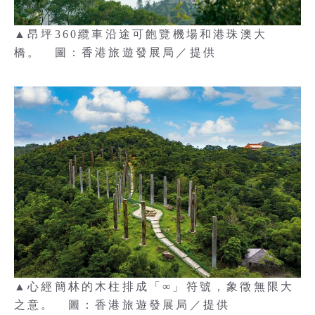
▲昂坪360纜車沿途可飽覽機場和港珠澳大
橋。 圖：香港旅遊發展局／提供
▲心經簡林的木柱排成「∞」符號，象徵無限大
之意。 圖：香港旅遊發展局／提供