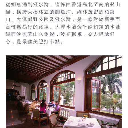
從鰂魚涌到淺水灣，這條由香港島北至南的登山
徑，橫跨大樓林立的鰂魚涌、綠林茂密的柏架
山、大潭郊野公園及淺水灣，是一條對於新手而
言輕鬆易行的路線。大潭水壩旁平靜如鏡的水塘
湖面映照著山水倒影，波光粼粼，令人靜謐舒
心，是最佳美照打卡點。