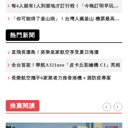
每4人就有1人到當地才訂行程！「今晚訂明早玩」早鳥也享8折優惠 P人、J人同步滿足
「你可能得了釜山病」！台灣人瘋釜山 機票最高現折千元
熱門新聞
直飛長灘島！搭乘皇家航空享受夏日海灘
全台首架！華航A321neo「皮卡丘彩繪機 CI」亮相
長榮航空攜手6家業者力推香港機＋酒防疫專案
推薦閱讀