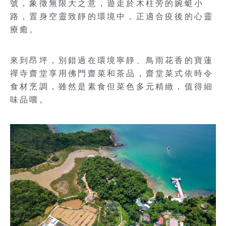
號，象徵無限大之意，遊走於木柱旁的婉蜓小
路，置身空靈致靜的環境中，正適合疫後的心靈
療癒。
來到昂坪，別錯過在環境寧靜、鳥雨花香的寶蓮
禪寺齋堂享用佛門齋菜和茶品，齋堂菜式依時令
食材烹調，雖然是素食但菜色多元精緻，值得細
味品嚐。