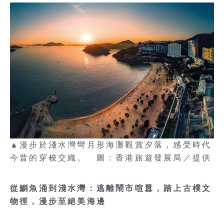
▲漫步於淺水灣彎月形海灘觀賞夕落，感受時代
今昔的穿梭交織。 圖：香港旅遊發展局／提供
從鰂魚涌到淺水灣：逃離鬧市喧囂，踏上古樸文
物徑，漫步至絕美海邊