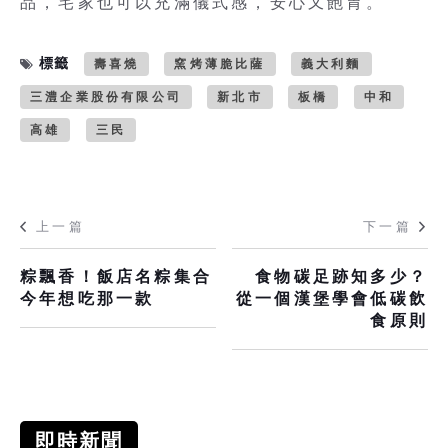
品，宅家也可以充滿儀式感，安心又飽胃。
標籤
壽喜燒
窯烤薄脆比薩
義大利麵
三澧企業股份有限公司
新北市
板橋
中和
高雄
三民
上一篇
下一篇
粽飄香！飯店名粽集合
食物碳足跡知多少？
今年想吃那一款
從一個漢堡學會低碳飲
食原則
即時新聞