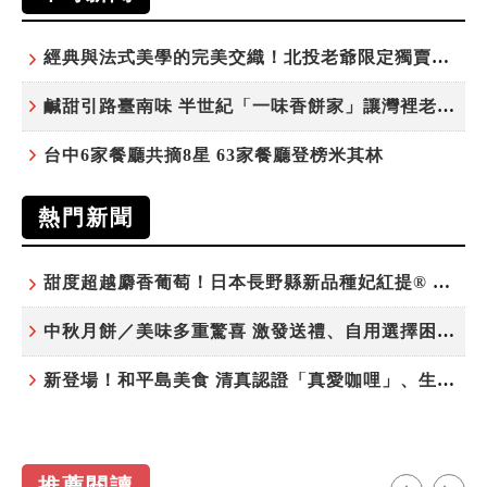
經典與法式美學的完美交織！北投老爺限定獨賣「泉月菠蘿映心」中秋禮盒
鹹甜引路臺南味 半世紀「一味香餅家」讓灣裡老街散發餅香
台中6家餐廳共摘8星 63家餐廳登榜米其林
熱門新聞
甜度超越麝香葡萄！日本長野縣新品種妃紅提® 微風超市限期販售
中秋月餅／美味多重驚喜 激發送禮、自用選擇困難症
新登場！和平島美食 清真認證「真愛咖哩」、生態飲食「禾口丘」
推薦閱讀