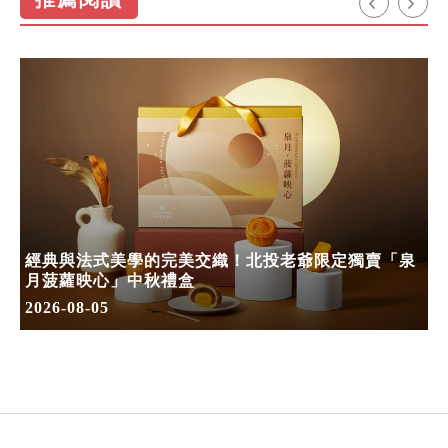
經典與法式美學的完美交織！北投老爺限定獨賣「泉
月菠蘿映心」中秋禮盒
2026-08-05