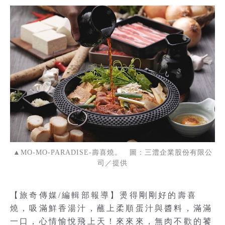
▲MO-MO-PARADISE-壽喜燒。 圖：三澧企業股份有限公
司／提供
【旅奇傳媒/編輯部報導】燙得剛剛好的壽喜
燒，吸滿鮮香湯汁，蘸上柔順蛋汁與醬料，滿滿
一口，心情愉悅飛上天！來來來，無肉不歡的饕