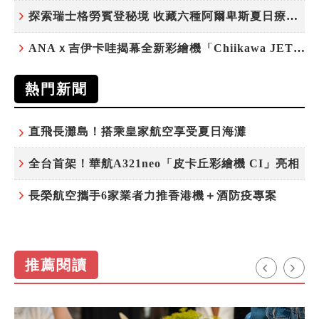
探索瑞士格勞賓登秘境 收藏六種阿爾卑斯夏日療癒之旅
ANAｘ吉伊卡哇揭幕全新彩繪機「Chiikawa JET」
熱門新聞
直飛長灘島！搭乘皇家航空享受夏日海灘
全台首架！華航A321neo「皮卡丘彩繪機 CI」亮相
長榮航空攜手6家業者力推香港機＋酒防疫專案
推薦閱讀