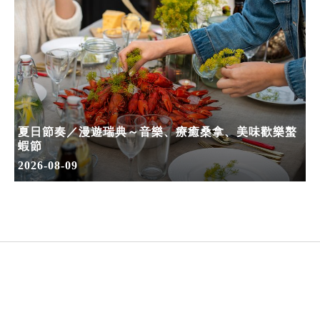
夏日節奏／漫遊瑞典～音樂、療癒桑拿、美味歡樂螯
蝦節
2026-08-09