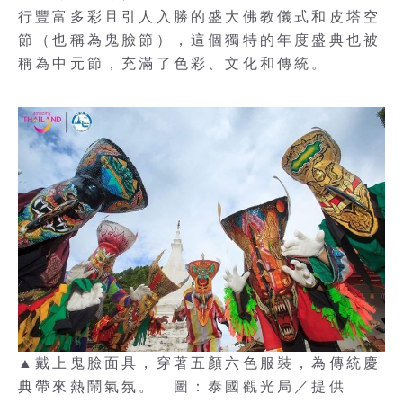
行豐富多彩且引人入勝的盛大佛教儀式和皮塔空
節（也稱為鬼臉節），這個獨特的年度盛典也被
稱為中元節，充滿了色彩、文化和傳統。
▲戴上鬼臉面具，穿著五顏六色服裝，為傳統慶
典帶來熱鬧氣氛。 圖：泰國觀光局／提供