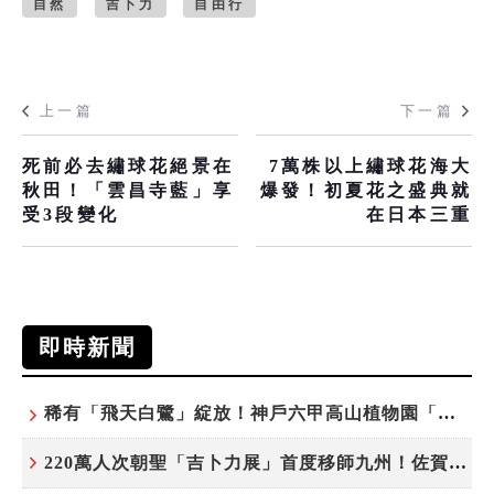
自然
吉卜力
自由行
上一篇
下一篇
死前必去繡球花絕景在
7萬株以上繡球花海大
秋田！「雲昌寺藍」享
爆發！初夏花之盛典就
受3段變化
在日本三重
即時新聞
稀有「飛天白鷺」綻放！神戶六甲高山植物園「鷺草」珍貴現身
220萬人次朝聖「吉卜力展」首度移師九州！佐賀站早鳥平日套票8/10搶先開賣