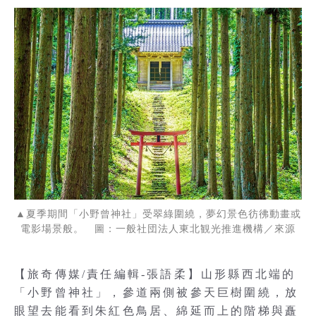
▲夏季期間「小野曾神社」受翠綠圍繞，夢幻景色彷彿動畫或
電影場景般。 圖：一般社団法人東北観光推進機構／來源
【旅奇傳媒/責任編輯-張語柔】山形縣西北端的
「小野曾神社」，參道兩側被參天巨樹圍繞，放
眼望去能看到朱紅色鳥居、綿延而上的階梯與矗