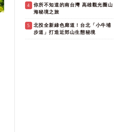
你所不知道的南台灣 高雄觀光圈山
4
海秘境之旅
北投全新綠色廊道！台北「小牛埔
5
步道」打造近郊山生態秘境