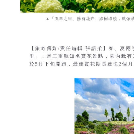
▲「風早之里」擁有花卉、綠樹環繞，就像
【旅奇傳媒/責任編輯-張語柔】春、夏
里」，是三重縣知名賞花景點，園內栽有3
於5月下旬開跑，最佳賞花期長達快2個月