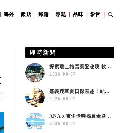
海外
飯店
郵輪
專題
品味
影音
即時新聞
探索瑞士格勞賓登秘境 收藏六種阿爾卑斯夏日療癒之旅
2026-08-07
重
嘉義鹿草夏日探索趣！結合科學、農場與自然的親子小旅行
2026-08-07
ANAｘ吉伊卡哇揭幕全新彩繪機「Chiikawa JET」
2026-08-07