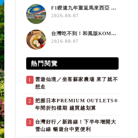
F1睽違九年重返馬來西亞 三大國際賽事打造10月運動旅遊熱潮 賽車、自行車、路跑同週登場
2026-08-07
台灣吃不到！和風版KOMEDA咖啡讓你吃遍名古屋在地美食
2026-08-07
熱門閱覽
雲遊仙境／坐客蘇家農場 來了就不
1
想走
把握日本PREMIUM OUTLETS®
2
年間折扣檔期 越買越划算
台灣好行／新路線！下半年增開大
3
雪山線 暢遊台中更便利