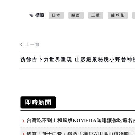
標籤
日本
關西
三重
繡球花
上一篇
彷彿吉卜力世界重現 山形絕景秘境小野曾神
即時新聞
稀有「飛天