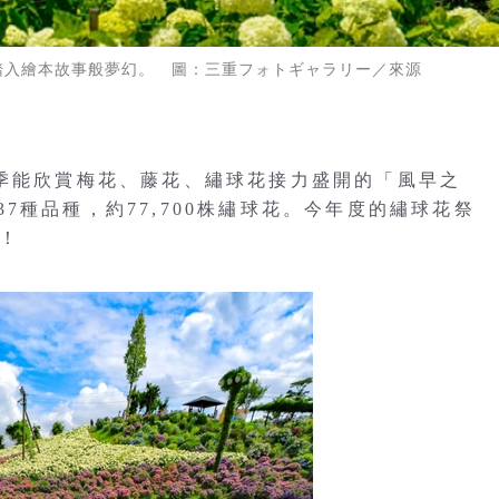
踏入繪本故事般夢幻。 圖：三重フォトギャラリー／來源
兩季能欣賞梅花、藤花、繡球花接力盛開的「風早之
7種品種，約77,700株繡球花。今年度的繡球花祭
！