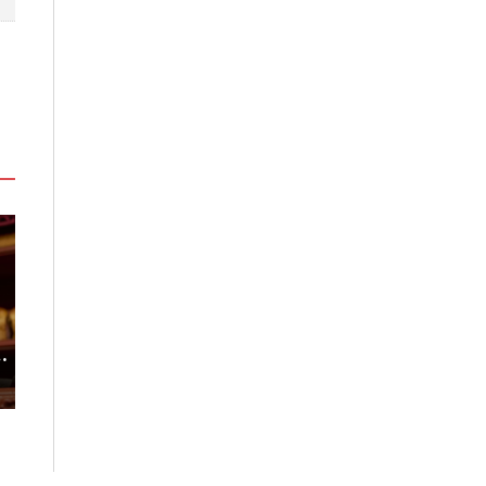
度
台灣吃不到！和風版KOMEDA咖
稀有「飛天白鷺
啡讓你吃遍名古屋在地美食
高山植物園「鷺
2026-08-07
2026-08-06