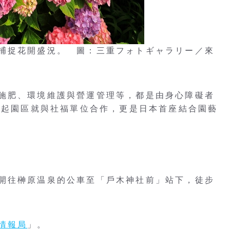
捕捉花開盛況。 圖：三重フォトギャラリー／來
施肥、環境維護與營運管理等，都是由身心障礙者
4年起園區就與社福單位合作，更是日本首座結合園藝
開往榊原温泉的公車至「戶木神社前」站下，徒步
情報局
」。