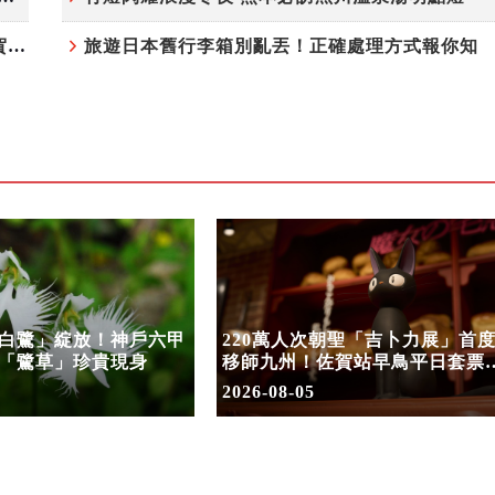
220萬人次朝聖「吉卜力展」首度移師九州！佐賀站早鳥平日套票8/10搶先開賣
旅遊日本舊行李箱別亂丟！正確處理方式報你知
白鷺」綻放！神戶六甲
220萬人次朝聖「吉卜力展」首
「鷺草」珍貴現身
移師九州！佐賀站早鳥平日套票
8/10搶先開賣
2026-08-05