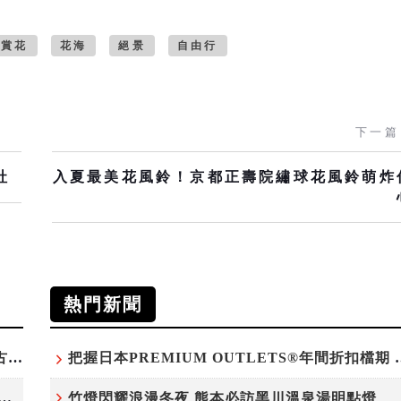
賞花
花海
絕景
自由行
下一篇
社
入夏最美花風鈴！京都正壽院繡球花風鈴萌炸
熱門新聞
台灣吃不到！和風版KOMEDA咖啡讓你吃遍名古屋在地美食
把握日本PREMIUM OU
白鷺」綻放！神戶六甲高山植物園「鷺草」珍貴現身
竹燈閃耀浪漫冬夜 熊本必訪黑川溫泉湯明點燈