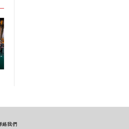
「東北角外澳月夜」8/22-8/23浪漫
嘉義鹿草夏日探
暑
登場 串聯五漁村、音樂、市集、
農場與自然的親
火舞與慢旅共度夏夜
2026-08-08
2026-08-07
聯絡我們