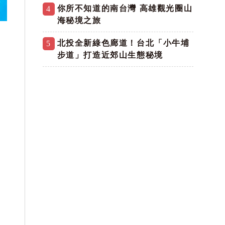
你所不知道的南台灣 高雄觀光圈山
4
海秘境之旅
北投全新綠色廊道！台北「小牛埔
5
步道」打造近郊山生態秘境