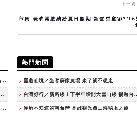
下一篇
市集.表演開啟繽紛夏日假期 新營甜蜜節7/16
熱門新聞
「東北角外澳月夜」8/22-8/23浪漫登場 串聯五漁村、音樂、市集、火舞與慢旅共度夏夜
雲遊仙境／坐客蘇家農場 來了就不想走
夏日探索趣！結合科學、農場與自然的親子小旅行
台灣好行／新路線！下半年增開大雪
高雄最大親子遊樂園8/8開幕！30項設施免費玩、YOYO家族嗨翻暑假
你所不知道的南台灣 高雄觀光圈山海秘境之旅