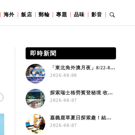
海外
飯店
郵輪
專題
品味
影音
即時新聞
「東北角外澳月夜」8/22-8/23浪漫登場 串聯五漁村、音樂、市集、火舞與慢旅共度夏夜
2026-08-08
探索瑞士格勞賓登秘境 收藏六種阿爾卑斯夏日療癒之旅
2026-08-07
嘉義鹿草夏日探索趣！結合科學、農場與自然的親子小旅行
2026-08-07