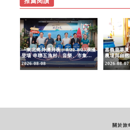
推薦閱讀
！30
「東北角外澳月夜」8/22-8/23浪漫
嘉義鹿草夏
嗨翻暑
登場 串聯五漁村、音樂、市集、
農場與自然
火舞與慢旅共度夏夜
2026-08-08
2026-08-07
關於旅奇