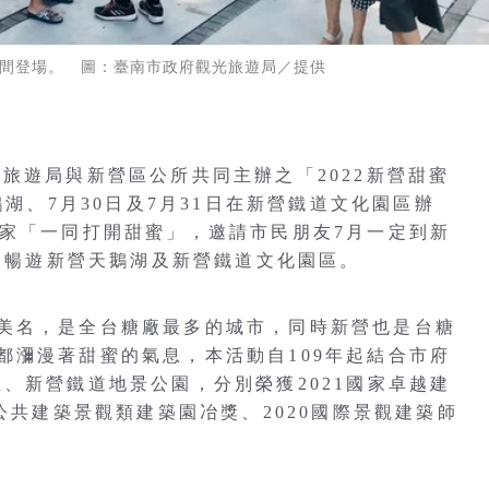
31期間登場。 圖：臺南市政府觀光旅遊局／提供
旅遊局與新營區公所共同主辦之「2022新營甜蜜
鵝湖、7月30日及7月31日在新營鐵道文化園區辦
大家「一同打開甜蜜」，邀請市民朋友7月一定到新
一同暢遊新營天鵝湖及新營鐵道文化園區。
美名，是全台糖廠最多的城市，同時新營也是台糖
都瀰漫著甜蜜的氣息，本活動自109年起結合市府
、新營鐵道地景公園，分別榮獲2021國家卓越建
公共建築景觀類建築園冶獎、2020國際景觀建築師