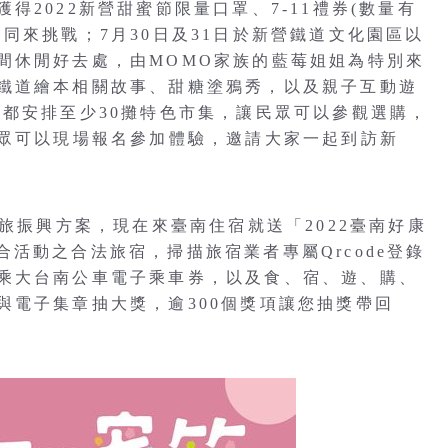
2022新營甜蜜節限量口罩、7-11禮券(數量有
同來挑戰；7月30日及31日於新營鐵道文化園區以
間休閒好去處，由MOMO家族的藍莓姐姐為特別來
鐵道繪本相關故事、甜糖塗鴉秀，以及親子互動遊
也都安排至少30攤特色市集，讓民眾可以參觀選購，
民眾可以現場報名參加體驗，邀請大家一起到訪新
國旅振興方案，現在來臺南住宿就送「2022臺南好康
市配合活動之合法旅宿，掃描旅宿業者專屬Qrcode登錄
乘大台南公車電子乘車券，以及食、宿、遊、購、
與電子集章抽大獎，逾300個獎項讓您抽獎帶回