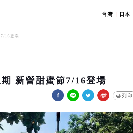
台灣
日本
/16登場
期 新營甜蜜節7/16登場
列印