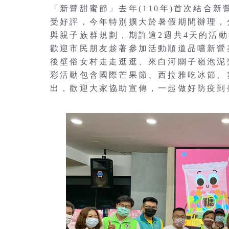
「新營甜蜜節」去年(110年)首次結合
受好評，今年特別擴大於暑假期間辦理，
與親子族群規劃，期許這2週共4天的活
歡迎市民朋友趁著參加活動順道品嚐新營
後壁俗女村走走逛逛、來白河關子嶺泡泥
彩活動包含國際芒果節、西拉雅吃冰節、
出，歡迎大家協助宣傳，一起做好防疫到