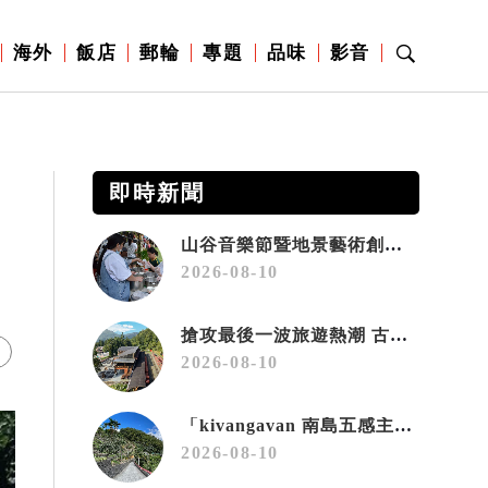
海外
飯店
郵輪
專題
品味
影音
即時新聞
山谷音樂節暨地景藝術創作《rmdax破曉》11月花蓮銅門登場
2026-08-10
搶攻最後一波旅遊熱潮 古獵場全包體驗 玩到小笠原夜遊觀星
2026-08-10
「kivangavan 南島五感主題遊程」熱烈報名中 邀旅人深度探索、情牽大武山
2026-08-10