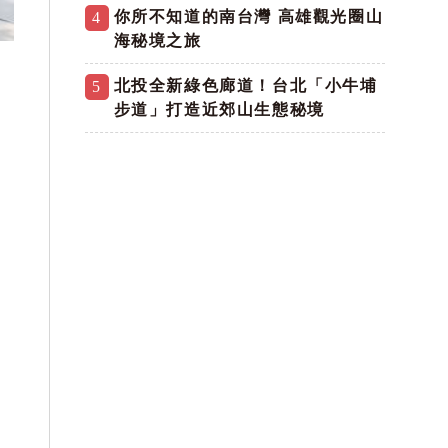
你所不知道的南台灣 高雄觀光圈山
4
海秘境之旅
北投全新綠色廊道！台北「小牛埔
5
步道」打造近郊山生態秘境