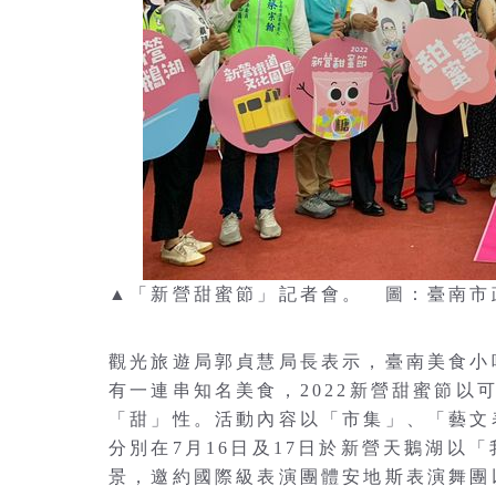
▲「新營甜蜜節」記者會。 圖：臺南市
觀光旅遊局郭貞慧局長表示，臺南美食小
有一連串知名美食，2022新營甜蜜節以
「甜」性。活動內容以「市集」、「藝文
分別在7月16日及17日於新營天鵝湖以
景，邀約國際級表演團體安地斯表演舞團