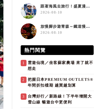
跟著海風去旅行！盛夏漫遊高雄「海線潮旅行」 五大主題遊程探索漁村魅力
2026-08-10
放慢腳步遊青森～鐵道慢旅、超大睡魔燈籠與ReLabo質感溫泉
2026-08-10
熱門閱覽
雲遊仙境／坐客蘇家農場 來了就不
1
想走
把握日本PREMIUM OUTLETS®
2
年間折扣檔期 越買越划算
台灣好行／新路線！下半年增開大
3
雪山線 暢遊台中更便利