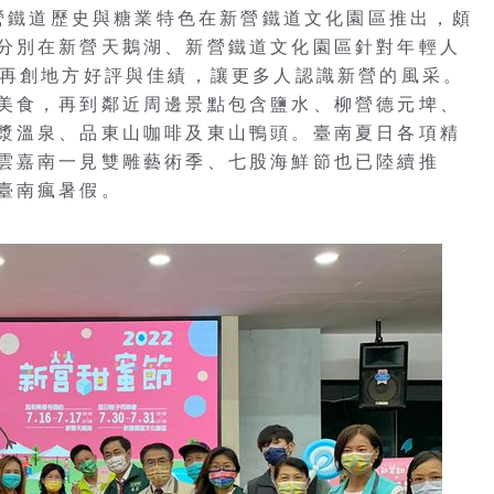
新營鐵道歷史與糖業特色在新營鐵道文化園區推出，頗
分別在新營天鵝湖、新營鐵道文化園區針對年輕人
動再創地方好評與佳績，讓更多人認識新營的風采。
美食，再到鄰近周邊景點包含鹽水、柳營德元埤、
漿溫泉、品東山咖啡及東山鴨頭。臺南夏日各項精
雲嘉南一見雙雕藝術季、七股海鮮節也已陸續推
臺南瘋暑假。