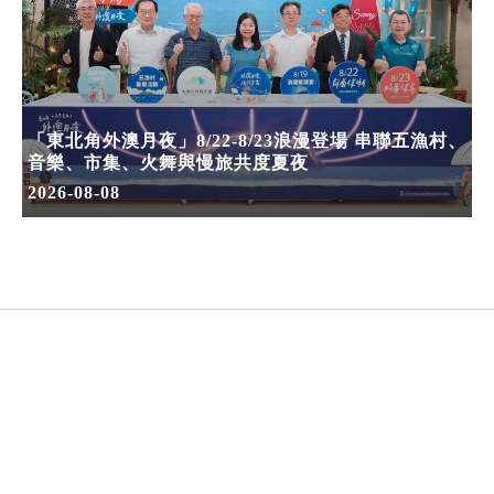
「東北角外澳月夜」8/22-8/23浪漫登場 串聯五漁村、
音樂、市集、火舞與慢旅共度夏夜
2026-08-08