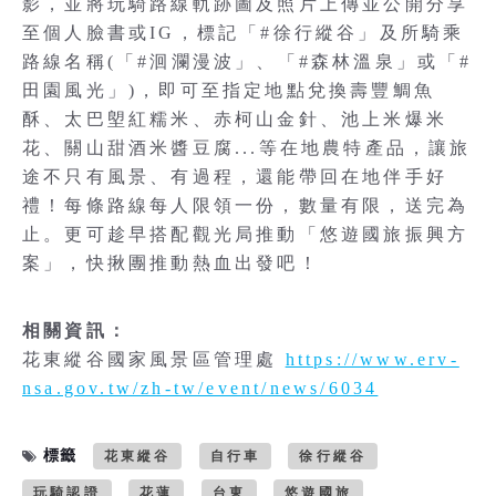
影，並將玩騎路線軌跡圖及照片上傳並公開分享
至個人臉書或IG，標記「#徐行縱谷」及所騎乘
路線名稱(「#洄瀾漫波」、「#森林溫泉」或「#
田園風光」)，即可至指定地點兌換壽豐鯛魚
酥、太巴塱紅糯米、赤柯山金針、池上米爆米
花、關山甜酒米醬豆腐...等在地農特產品，讓旅
途不只有風景、有過程，還能帶回在地伴手好
禮！每條路線每人限領一份，數量有限，送完為
止。更可趁早搭配觀光局推動「悠遊國旅振興方
案」，快揪團推動熱血出發吧！
相關資訊：
花東縱谷國家風景區管理處
https://www.erv-
nsa.gov.tw/zh-tw/event/news/6034
標籤
花東縱谷
自行車
徐行縱谷
玩騎認證
花蓮
台東
悠遊國旅