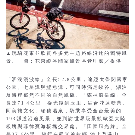
▲玩騎花東並欣賞各多元主題路線沿途的獨特風
景。 圖：花東縱谷國家風景區管理處／提供
「洄瀾漫波線」全長52.8公里，途經太魯閣國家
公園、七星潭與鯉魚潭，可同時滿足峽谷、湖泊
及海岸截然不同的自然風貌。「森林溫泉線」全
長達71.4公里，從光復到玉里，結合花蓮糖業、
阿美族文化、瑞穗溫泉，騎乘享受全台最美的
193縣道沿途風景，並到訪世界級景觀歐亞大陸
板塊與菲律賓海板塊交界處。「田園風光線」全
長37.6公里，騎行在稻米的故鄉-池上及關山，