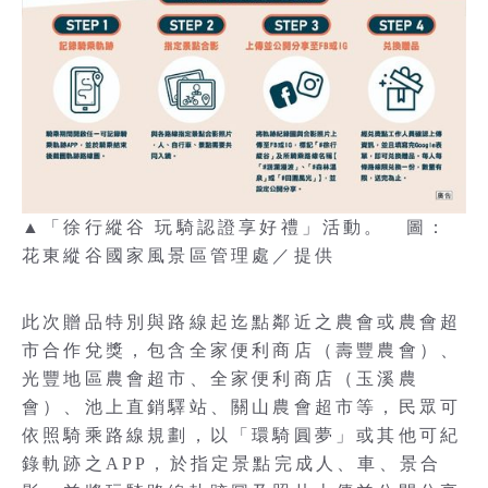
▲「徐行縱谷 玩騎認證享好禮」活動。 圖：
花東縱谷國家風景區管理處／提供
此次贈品特別與路線起迄點鄰近之農會或農會超
市合作兌獎，包含全家便利商店（壽豐農會）、
光豐地區農會超市、全家便利商店（玉溪農
會）、池上直銷驛站、關山農會超市等，民眾可
依照騎乘路線規劃，以「環騎圓夢」或其他可紀
錄軌跡之APP，於指定景點完成人、車、景合