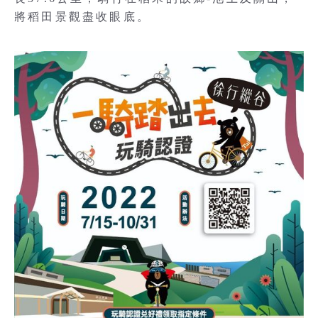
將稻田景觀盡收眼底。