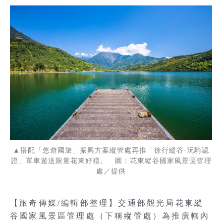
▲搭配「悠遊國旅」振興方案縱管處再推「徐行縱谷-玩騎認
證」單車遊送限量花東好禮。 圖：花東縱谷國家風景區管理
處／提供
【旅奇傳媒/編輯部整理】交通部觀光局花東縱
谷國家風景區管理處（下稱縱管處）為推廣轄內