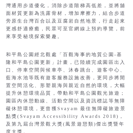
灣通用步道優化，消除步道階梯高低差，並將舖
面材質更新為洗露骨材，增加摩擦力，結合步道
旁原生台灣百合以及豆腐岩自然地景，行走起來
更感舒適療癒，民眾可至官網線上預約導覽，前
來享受秘境探索樂趣。
和平島公園經北觀處「百觀海事的地質公園-基
隆和平島公園更新」計畫，已陸續完成園區出入
口、停車空間與候車亭、沐春跳台、遊客中心、
藍海水池等既有遊客服務設施改善，更同步將閒
置空間活化、形塑親海與親近自然的環境，大幅
提升休憩環境品質，帶動和平島公園觀光旅遊；
園區內休憩動線、活動空間以及資訊標誌等無障
礙休憩環境，更曾獲Svayam 最佳無障礙旅遊景
點獎(Svayam Accessibility Awards 2018)，
及第九屆台灣景觀大獎(風景遊憩類)傑出獎暨年
度大獎。