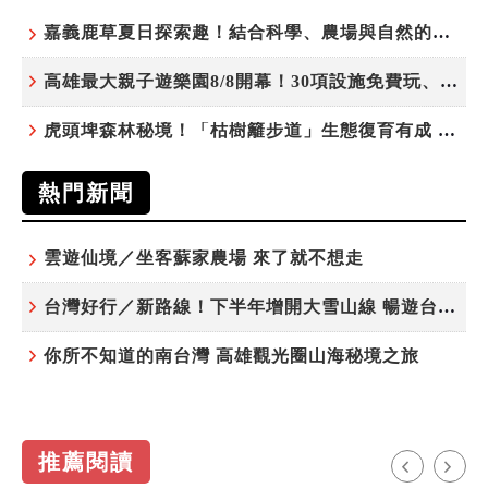
嘉義鹿草夏日探索趣！結合科學、農場與自然的親子小旅行
高雄最大親子遊樂園8/8開幕！30項設施免費玩、YOYO家族嗨翻暑假
虎頭埤森林秘境！「枯樹籬步道」生態復育有成 走進大自然生命教室
熱門新聞
雲遊仙境／坐客蘇家農場 來了就不想走
台灣好行／新路線！下半年增開大雪山線 暢遊台中更便利
你所不知道的南台灣 高雄觀光圈山海秘境之旅
推薦閱讀