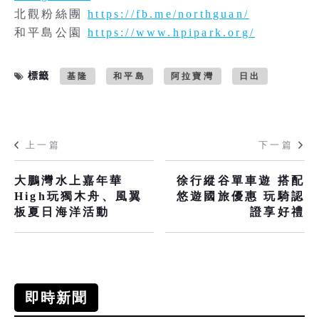
北觀粉絲團
https://fb.me/northguan/
和平島公園
https://www.hpipark.org/
標籤
基隆
和平島
阿拉寶灣
日出
上一篇
下一篇
大鵬灣水上嘉年華
徐行縱谷單車遊 搭配
High玩獨木舟、風翼
悠遊國旅優惠 玩騎認
板夏日海洋活動
證享好禮
即時新聞