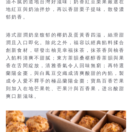
油不膩的道地台灣好滋味；奶香紅豆栗果嚴選在
地紅豆與奶油拌炒，再以香甜栗子提味，散發濃
郁奶香。
港式甜潤奶皇馥郁的椰奶及蛋黃香四溢，絲滑甜
潤且入口即化。除此之外，福容以經典餡料揉合
創新食材，研發出柚見幸福抹茶，抹茶香與柚香
入餡料清爽不甜膩；東方茶韻桑椹醇香茶韻與果
香在舌間綻放，清雅香氣令人回味無窮；再特選
蘭陽金棗，與白鳳豆交織成清爽酸甜的內餡，製
成令人愛不釋手的極品蘭陽金棗；寶島百香芒果
則加入在地芒果乾、芒果汁與百香果，迸出酸甜
爽口新滋味。