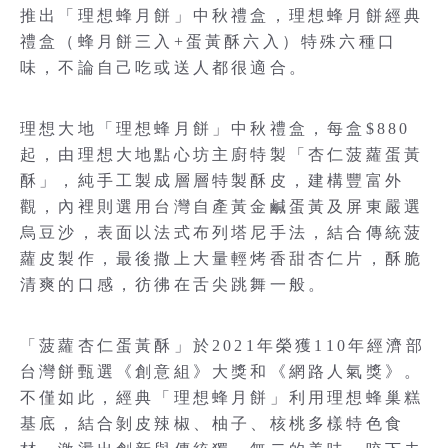
推出「理想蜂月餅」中秋禮盒，理想蜂月餅經典
禮盒（蜂月餅三入+蛋黃酥六入）特殊六種口
味，不論自己吃或送人都很適合。
理想大地「理想蜂月餅」中秋禮盒，每盒$880
起，由理想大地點心坊主廚特製「杏仁菠蘿蛋黃
酥」，純手工製成層層特製酥皮，建構豐富外
觀，內裡則選用台灣自產黃金鹹蛋黃及屏東嚴選
烏豆沙，表面以法式布列塔尼手法，結合傳統菠
蘿皮製作，最後撒上大量輕烤香甜杏仁片，酥脆
清爽的口感，彷彿在舌尖跳舞一般。
「菠蘿杏仁蛋黃酥」於2021年榮獲110年經濟部
台灣餅甄選《創意組》大獎和《網路人氣獎》。
不僅如此，經典「理想蜂月餅」利用理想蜂巢糕
基底，結合剝皮辣椒、柚子、核桃多樣特色食