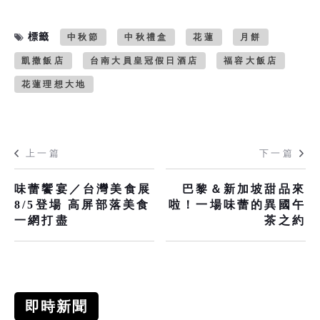
標籤
中秋節
中秋禮盒
花蓮
月餅
凱撒飯店
台南大員皇冠假日酒店
福容大飯店
花蓮理想大地
上一篇
下一篇
味蕾饗宴／台灣美食展
巴黎＆新加坡甜品來
8/5登場 高屏部落美食
啦！一場味蕾的異國午
一網打盡
茶之約
即時新聞