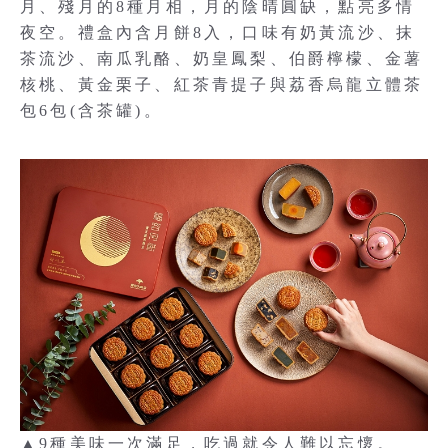
月、殘月的8種月相，月的陰晴圓缺，點亮多情
夜空。禮盒內含月餅8入，口味有奶黃流沙、抹
茶流沙、南瓜乳酪、奶皇鳳梨、伯爵檸檬、金薯
核桃、黃金栗子、紅茶青提子與荔香烏龍立體茶
包6包(含茶罐)。
▲9種美味一次滿足，吃過就令人難以忘懷。