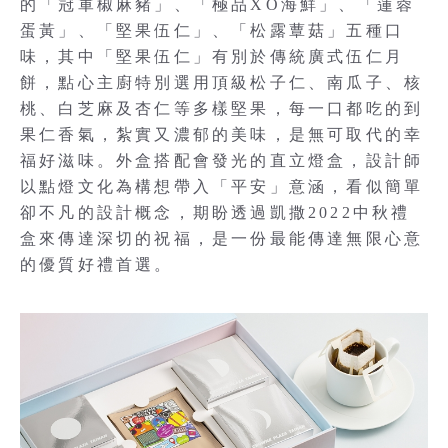
的「冠軍椒麻豬」、「極品XO海鮮」、「蓮蓉
蛋黃」、「堅果伍仁」、「松露蕈菇」五種口
味，其中「堅果伍仁」有別於傳統廣式伍仁月
餅，點心主廚特別選用頂級松子仁、南瓜子、核
桃、白芝麻及杏仁等多樣堅果，每一口都吃的到
果仁香氣，紮實又濃郁的美味，是無可取代的幸
福好滋味。外盒搭配會發光的直立燈盒，設計師
以點燈文化為構想帶入「平安」意涵，看似簡單
卻不凡的設計概念，期盼透過凱撒2022中秋禮
盒來傳達深切的祝福，是一份最能傳達無限心意
的優質好禮首選。