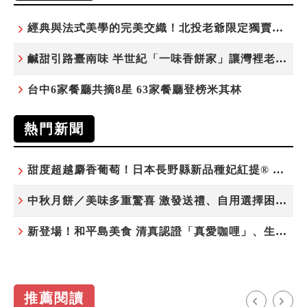
經典與法式美學的完美交織！北投老爺限定獨賣「泉月菠蘿映心」中秋禮盒
鹹甜引路臺南味 半世紀「一味香餅家」讓灣裡老街散發餅香
台中6家餐廳共摘8星 63家餐廳登榜米其林
熱門新聞
甜度超越麝香葡萄！日本長野縣新品種妃紅提® 微風超市限期販售
中秋月餅／美味多重驚喜 激發送禮、自用選擇困難症
新登場！和平島美食 清真認證「真愛咖哩」、生態飲食「禾口丘」
推薦閱讀