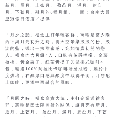
新月、眉月、上弦月、 盈凸月、滿月、虧凸
月、下弦月、殘月的8種月相。 圖：台南大員
皇冠假日酒店／提供
「月夕之戀」禮盒主打年輕客群，寓喻是當夕陽
西下與月亮初升之時，將天空暈染淡淡的粉、淡
淡的藍，襯出一抹甜蜜感，宛如情竇初開的戀
人。禮盒內含月餅4入，口味有伯爵檸檬、金薯
核桃、黃金栗子、紅茶青提子與濾掛式咖啡4
包，精選100%阿拉比卡咖啡研磨成粉，屬於中
度烘培，在醇厚口感與酸度中取得平衡，月餅配
上咖啡，更添中西融合的風味。
「月圓之時」禮盒高貴大氣，主打企業送禮客
群，寓喻是因太陽照射的關係，讓月亮有新月、
眉月、上弦月、 盈凸月、滿月、虧凸月、下弦