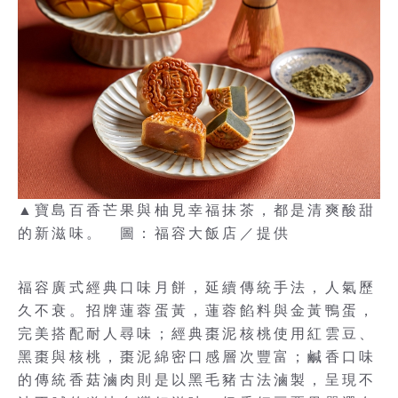
▲寶島百香芒果與柚見幸福抹茶，都是清爽酸甜
的新滋味。 圖：福容大飯店／提供
福容廣式經典口味月餅，延續傳統手法，人氣歷
久不衰。招牌蓮蓉蛋黃，蓮蓉餡料與金黃鴨蛋，
完美搭配耐人尋味；經典棗泥核桃使用紅雲豆、
黑棗與核桃，棗泥綿密口感層次豐富；鹹香口味
的傳統香菇滷肉則是以黑毛豬古法滷製，呈現不