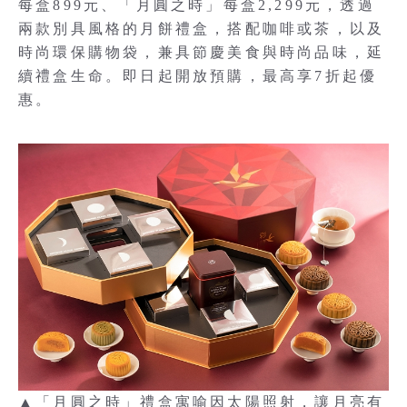
每盒899元、「月圓之時」每盒2,299元，透過
兩款別具風格的月餅禮盒，搭配咖啡或茶，以及
時尚環保購物袋，兼具節慶美食與時尚品味，延
續禮盒生命。即日起開放預購，最高享7折起優
惠。
▲「月圓之時」禮盒寓喻因太陽照射，讓月亮有