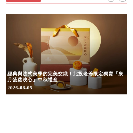
經典與法式美學的完美交織！北投老爺限定獨賣「泉
月菠蘿映心」中秋禮盒
2026-08-05