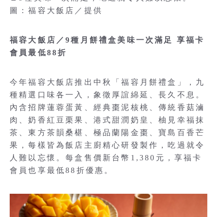
圖：福容大飯店／提供
福容大飯店／9種月餅禮盒美味一次滿足 享福卡
會員最低88折
今年福容大飯店推出中秋「福容月餅禮盒」，九
種精選口味各一入，象徵厚誼綿延、長久不息。
內含招牌蓮蓉蛋黃、經典棗泥核桃、傳統香菇滷
肉、奶香紅豆栗果、港式甜潤奶皇、柚見幸福抹
茶、東方茶韻桑椹、極品蘭陽金棗、寶島百香芒
果，每樣皆為飯店主廚精心研發製作，吃過就令
人難以忘懷。每盒售價新台幣1,380元，享福卡
會員也享最低88折優惠。