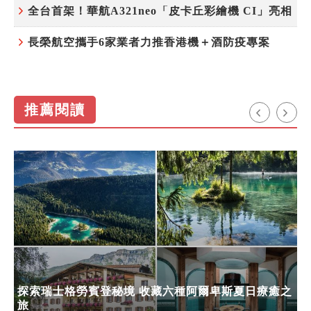
全台首架！華航A321neo「皮卡丘彩繪機 CI」亮相
長榮航空攜手6家業者力推香港機＋酒防疫專案
推薦閱讀
探索瑞士格勞賓登秘境 收藏六種阿爾卑斯夏日療癒之
旅