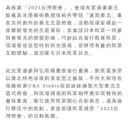
為推廣「2023台灣燈會」，會場布置插畫家王
餘羲及水墨藝術教授張柏舟帶領「速寫臺北」畫
友共同創作的臺北主題燈籠，活動現場架構起一
座耀眼發光的主題展區，並邀請日本民眾一同參
與會發光的燈籠彩繪，巧妙結合遊行觀展民眾，
現場發送造型特別的光源扇，並辦理有趣的民眾
互動體驗，成功吸引日本民眾目光。
此次受邀參與弘前睡魔祭遊行慶典，劉奕霆身穿
以臺北特色珍珠奶茶造型之服裝，手持大稻埕在
地藝術家U&S Studio叔叔妹妹繪製大型臺北主
題式燈籠，與現場揮扇的民眾相呼應呈現難得的
趣味畫面，吸引路旁民眾開心合影留念，成為遊
行隊伍中的焦點，更提前讓民眾感受「2023台
灣燈會」的活動氛圍。