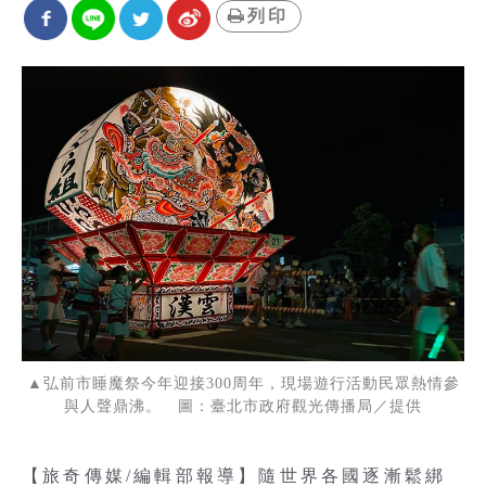
列印
▲弘前市睡魔祭今年迎接300周年，現場遊行活動民眾熱情參
與人聲鼎沸。 圖：臺北市政府觀光傳播局／提供
【旅奇傳媒/編輯部報導】隨世界各國逐漸鬆綁