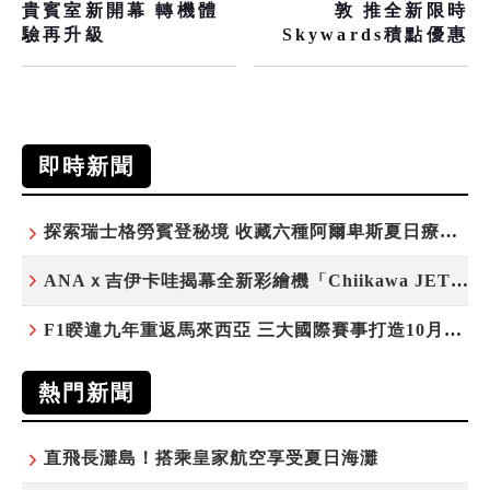
貴賓室新開幕 轉機體
敦 推全新限時
驗再升級
Skywards積點優惠
即時新聞
探索瑞士格勞賓登秘境 收藏六種阿爾卑斯夏日療癒之旅
ANAｘ吉伊卡哇揭幕全新彩繪機「Chiikawa JET」
F1睽違九年重返馬來西亞 三大國際賽事打造10月運動旅遊熱潮 賽車、自行車、路跑同週登場
熱門新聞
直飛長灘島！搭乘皇家航空享受夏日海灘