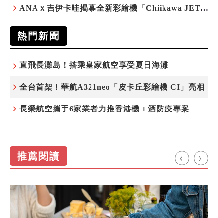
ANAｘ吉伊卡哇揭幕全新彩繪機「Chiikawa JET」
熱門新聞
直飛長灘島！搭乘皇家航空享受夏日海灘
全台首架！華航A321neo「皮卡丘彩繪機 CI」亮相
長榮航空攜手6家業者力推香港機＋酒防疫專案
推薦閱讀