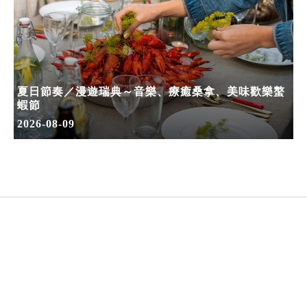
夏日節奏／漫遊瑞典～音樂、療癒桑拿、美味歡樂螯
蝦節
2026-08-09