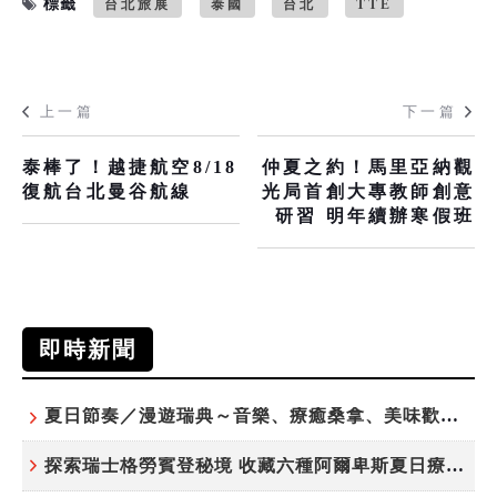
標籤
台北旅展
泰國
台北
TTE
上一篇
下一篇
泰棒了！越捷航空8/18
仲夏之約！馬里亞納觀
復航台北曼谷航線
光局首創大專教師創意
研習 明年續辦寒假班
即時新聞
夏日節奏／漫遊瑞典～音樂、療癒桑拿、美味歡樂螯蝦節
探索瑞士格勞賓登秘境 收藏六種阿爾卑斯夏日療癒之旅