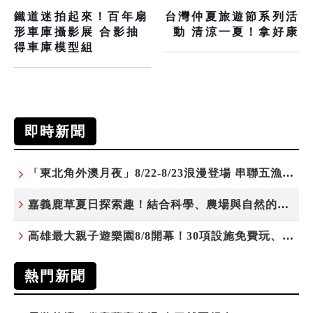
鐵道迷拍起來！百年扇
台灣仲夏旅遊節系列活
形車庫攝影展 合影抽
動 清涼一夏！拿好康
得車庫模型組
即時新聞
「東北角外澳月夜」8/22-8/23浪漫登場 串聯五漁村、音樂、市集、火舞與慢旅共度夏夜
嘉義鹿草夏日探索趣！結合科學、農場與自然的親子小旅行
高雄最大親子遊樂園8/8開幕！30項設施免費玩、YOYO家族嗨翻暑假
熱門新聞