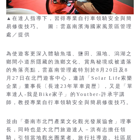
▲在達人指導下，習得專業自行車領騎安全與簡
易修復技巧。 圖：雲嘉南濱海國家風景區管理
處／提供
為使遊客更深入體驗魚塭、鹽田、濕地、潟湖之
鄉間小道所隱藏的漁鄉文化、賞鳥秘境或被遺落
的角落亮點，雲嘉南管理處特別於8月20日及8
月27日在北門遊客中心，邀請「Solar Life索樂
企業」董事長〔長達23年單車資歷〕，又是「單
車達人-我是Bike家子」的Youtber-許承宇講
師，教授專業自行車領騎安全與簡易修復技巧。
並由「臺南市北門產業文化觀光發展協會」理事
長，同時也是大北門旅遊達人－洪有志擔任領
騎，引領當地觀光圈業者、旅行社導遊、社區居