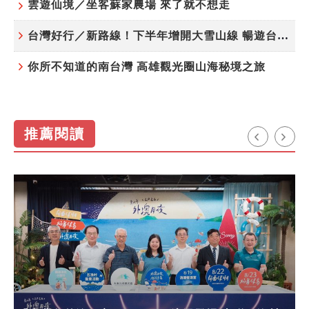
雲遊仙境／坐客蘇家農場 來了就不想走
台灣好行／新路線！下半年增開大雪山線 暢遊台中更便利
你所不知道的南台灣 高雄觀光圈山海秘境之旅
推薦閱讀