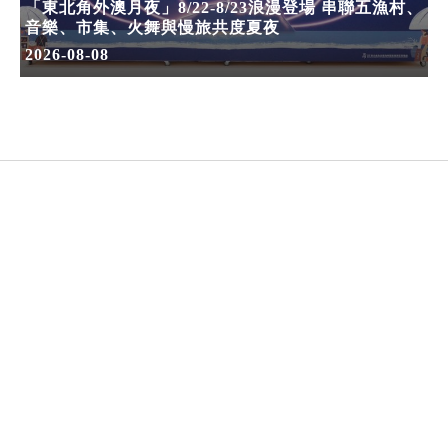
「東北角外澳月夜」8/22-8/23浪漫登場 串聯五漁村、
音樂、市集、火舞與慢旅共度夏夜
2026-08-08