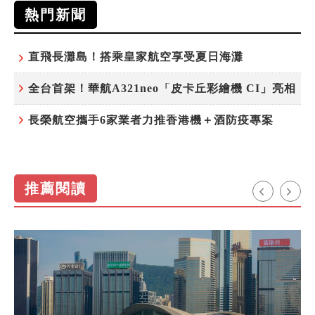
熱門新聞
直飛長灘島！搭乘皇家航空享受夏日海灘
全台首架！華航A321neo「皮卡丘彩繪機 CI」亮相
長榮航空攜手6家業者力推香港機＋酒防疫專案
推薦閱讀