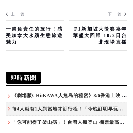
上一篇
下一篇
一趟負責任的旅行！感
F1新加坡大獎賽嘉年
受加拿大永續生態旅遊
華盛大回歸 10/2日台
魅力
北現場直播
即時新聞
《劇場版CHiiKAWA人魚島的秘密》8/6香港上映 天星小輪變身吉伊卡哇主題渡輪乘風啟航
每4人就有1人到當地才訂行程！「今晚訂明早玩」早鳥也享8折優惠 P人、J人同步滿足
「你可能得了釜山病」！台灣人瘋釜山 機票最高現折千元