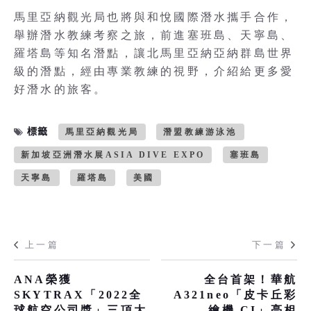
馬里亞納觀光局也將與和悅國際潛水攜手合作，
舉辦潛水教練考察之旅，前進塞班島、天寧島、
羅塔島等知名潛點，讓北馬里亞納亞納群島世界
級的潛點，經由專業教練的視野，介紹給更多愛
好潛水的旅客。
標籤
馬里亞納觀光局
潛盟教練游泳池
新加坡亞洲潛水展ASIA DIVE EXPO
塞班島
天寧島
羅塔島
美國
上一篇
下一篇
ANA榮獲
全台首架！華航
SKYTRAX「2022全
A321neo「皮卡丘彩
球航空公司獎」三項大
繪機 CI」亮相