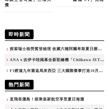
獎
即時新聞
探索瑞士格勞賓登秘境 收藏六種阿爾卑斯夏日療癒之旅
ANAｘ吉伊卡哇揭幕全新彩繪機「Chiikawa JET」
F1睽違九年重返馬來西亞 三大國際賽事打造10月運動旅遊熱潮 賽車、自行車、路跑同週登場
熱門新聞
直飛長灘島！搭乘皇家航空享受夏日海灘