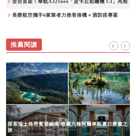
全台首架！華航A321neo「皮卡丘彩繪機 CI」亮相
長榮航空攜手6家業者力推香港機＋酒防疫專案
推薦閱讀
探索瑞士格勞賓登秘境 收藏六種阿爾卑斯夏日療癒之
旅